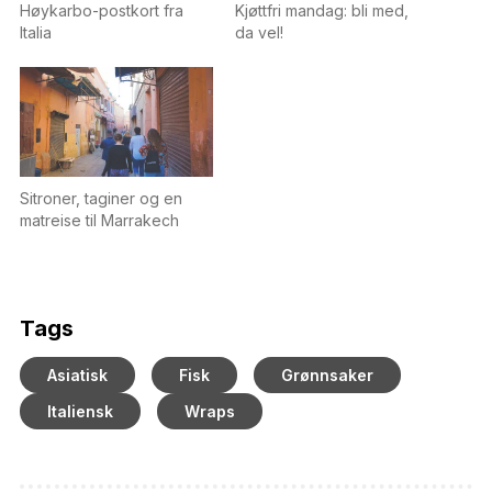
Høykarbo-postkort fra
Kjøttfri mandag: bli med,
Italia
da vel!
Sitroner, taginer og en
matreise til Marrakech
Tags
Asiatisk
Fisk
Grønnsaker
Italiensk
Wraps