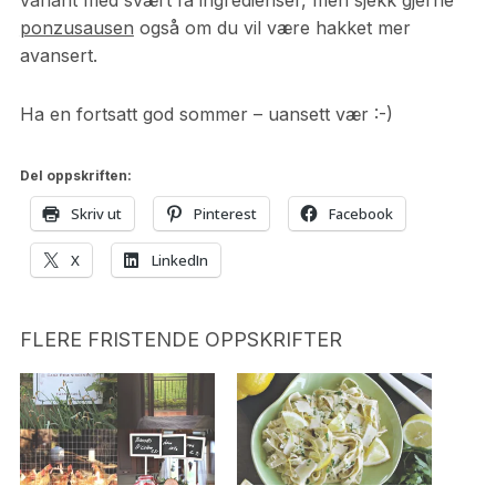
variant med svært få ingredienser, men sjekk gjerne
ponzusausen
også om du vil være hakket mer
avansert.
Ha en fortsatt god sommer – uansett vær :-)
Del oppskriften:
Skriv ut
Pinterest
Facebook
X
LinkedIn
FLERE FRISTENDE OPPSKRIFTER