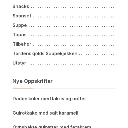
Snacks
Sponset
Suppe
Tapas
Tilbehør
Tordenskjolds Suppekjøkken
Utstyr
Nye Oppskrifter
Daddelkuler med lakris og nøtter
Gulrotkake med salt karamell
Ovnsbakte gulrøtter med fetakrem