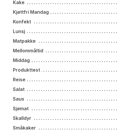
Kake
Kjøttfri Mandag
Konfekt
Lunsj
Matpakke
Mellommåltid
Middag
Produkttest
Reise
Salat
Saus
Sjømat
Skalldyr
Småkaker