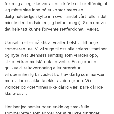
for meg at jeg ikke var alene i å føle det urettferdig at
jeg måtte sitte inne på et kontor mens en
deilig hetebølge skylte inn over landet vårt (eller i det
minste den landsdelen jeg befant meg i). Som om vi i
det hele tatt kunne forvente rettferdighet i været.
Uansett, det er nå slik at vi aller helst vil tilbringe
sommeren ute. Vi vil suge til oss alle solens vitaminer
og nyte livet utendørs samtidig som vi lades opp,
slik at vi kan motstå nok en vinter. En og annen
grillkveld, teltovernatting eller strandtur
vil ubønnhørlig bli vasket bort av dårlig sommervær,
men vi lar oss ikke knekke av den grunn. Vi er
vikinger og «det finnes ikke dårlig vær, bare dårlige
klær» osv…
Her har jeg samlet noen enkle og smakfulle
sommerretter som sørger for at du ikke tilbringer