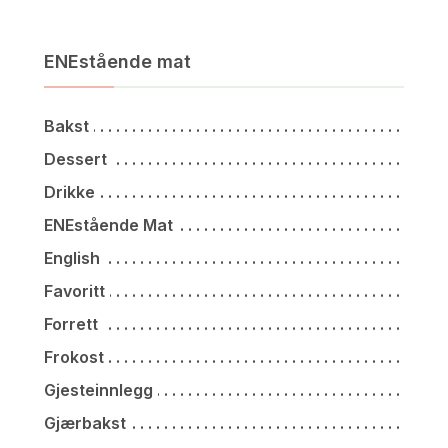
ENEstående mat
Bakst
Dessert
Drikke
ENEstående Mat
English
Favoritt
Forrett
Frokost
Gjesteinnlegg
Gjærbakst