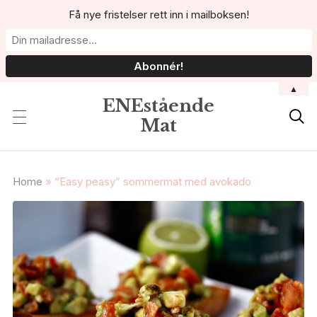
Få nye fristelser rett inn i mailboksen!
▲
ENEstående

Mat
Home
»
“Easy peasy” sommermat med avokado