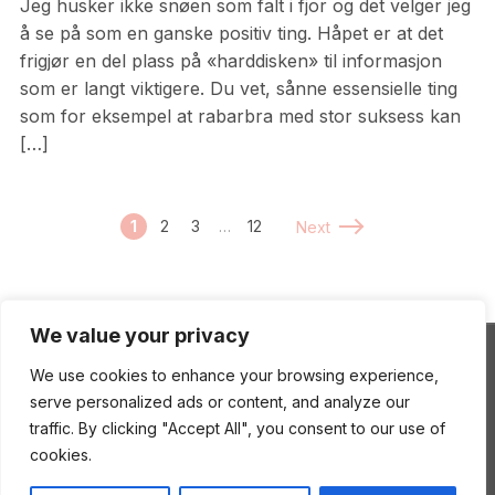
Jeg husker ikke snøen som falt i fjor og det velger jeg
å se på som en ganske positiv ting. Håpet er at det
frigjør en del plass på «harddisken» til informasjon
som er langt viktigere. Du vet, sånne essensielle ting
som for eksempel at rabarbra med stor suksess kan
[…]
1
2
3
…
12
Next
We value your privacy
We use cookies to enhance your browsing experience,
ENEstående Mat
serve personalized ads or content, and analyze our
traffic. By clicking "Accept All", you consent to our use of
cookies.
Copyright © 2026 ENEstående Mat
—
Gourmand