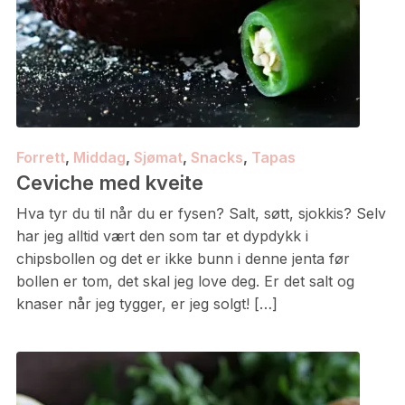
Forrett
,
Middag
,
Sjømat
,
Snacks
,
Tapas
Ceviche med kveite
Hva tyr du til når du er fysen? Salt, søtt, sjokkis? Selv
har jeg alltid vært den som tar et dypdykk i
chipsbollen og det er ikke bunn i denne jenta før
bollen er tom, det skal jeg love deg. Er det salt og
knaser når jeg tygger, er jeg solgt! […]