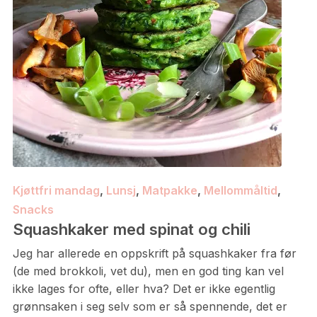
Kjøttfri mandag
,
Lunsj
,
Matpakke
,
Mellommåltid
,
Snacks
Squashkaker med spinat og chili
Jeg har allerede en oppskrift på squashkaker fra før
(de med brokkoli, vet du), men en god ting kan vel
ikke lages for ofte, eller hva? Det er ikke egentlig
grønnsaken i seg selv som er så spennende, det er