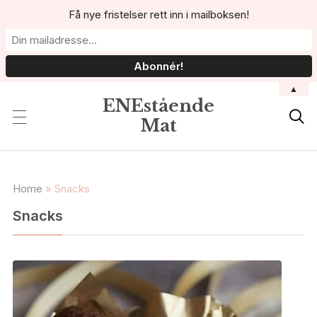
Få nye fristelser rett inn i mailboksen!
▲
ENEstående

Mat
Home
»
Snacks
Snacks