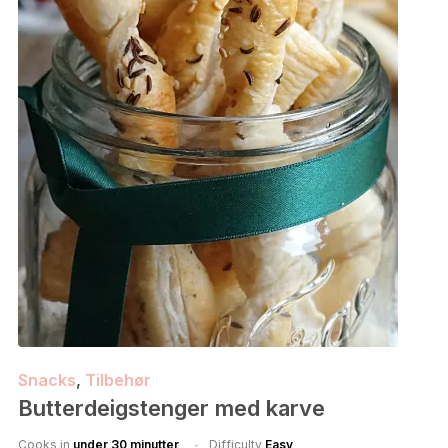
Snacks
,
Tilbehør
Butterdeigstenger med karve
Cooks in
under 30 minutter
Difficulty
Easy