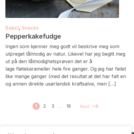
Bakst
,
Snacks
Pepperkakefudge
Ingen som kjenner meg godt vil beskrive meg som
utpreget tålmodig av natur. Likevel har jeg begitt meg
ut på den tålmodighetsprøven det er å
lage fløtekarameller hele fire ganger. Og jeg har feilet
like mange ganger (med det resultat at det har falt en
og annen direkte usørlandsk kraftsalve, men […]
1
2
3
…
16
Next