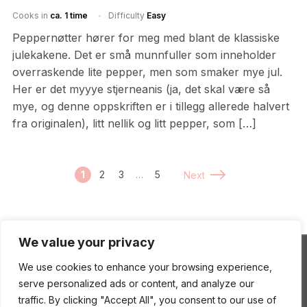
Cooks in
ca. 1 time
Difficulty
Easy
Peppernøtter hører for meg med blant de klassiske
julekakene. Det er små munnfuller som inneholder
overraskende lite pepper, men som smaker mye jul.
Her er det myyye stjerneanis (ja, det skal være så
mye, og denne oppskriften er i tillegg allerede halvert
fra originalen), litt nellik og litt pepper, som […]
1
2
3
…
5
Next
We value your privacy
We use cookies to enhance your browsing experience,
ENEstående Mat
serve personalized ads or content, and analyze our
traffic. By clicking "Accept All", you consent to our use of