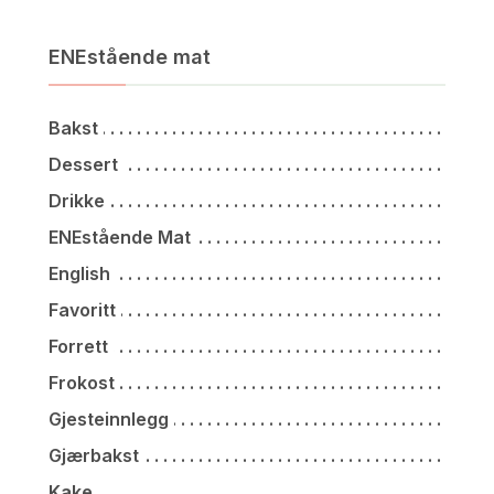
ENEstående mat
Bakst
Dessert
Drikke
ENEstående Mat
English
Favoritt
Forrett
Frokost
Gjesteinnlegg
Gjærbakst
Kake