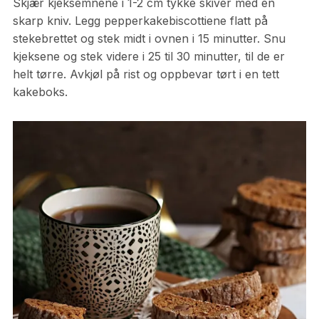
Skjær kjeksemnene i 1-2 cm tykke skiver med en
skarp kniv. Legg pepperkakebiscottiene flatt på
stekebrettet og stek midt i ovnen i 15 minutter. Snu
kjeksene og stek videre i 25 til 30 minutter, til de er
helt tørre. Avkjøl på rist og oppbevar tørt i en tett
kakeboks.