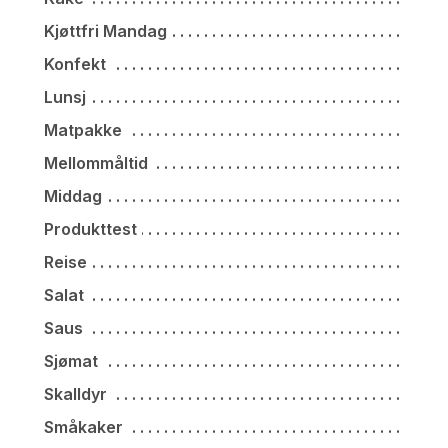
Kjøttfri Mandag
Konfekt
Lunsj
Matpakke
Mellommåltid
Middag
Produkttest
Reise
Salat
Saus
Sjømat
Skalldyr
Småkaker