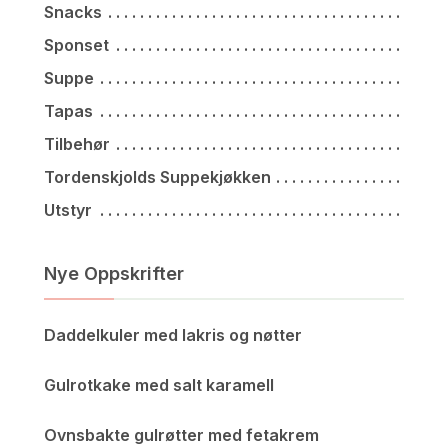
Snacks
Sponset
Suppe
Tapas
Tilbehør
Tordenskjolds Suppekjøkken
Utstyr
Nye Oppskrifter
Daddelkuler med lakris og nøtter
Gulrotkake med salt karamell
Ovnsbakte gulrøtter med fetakrem