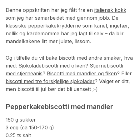
Denne oppskriften har jeg fått fra en
italiensk kokk
som jeg har samarbeidet med gjennom jobb. De
klassiske pepperkakekrydderne som kanel, ingefær,
nellik og kardemomme har jeg lagt til selv – da blir
mandelkakene litt mer julete, lissom.
Og i tilfelle du vil bake biscotti med andre smaker, hva
med:
Sjokoladebiscotti med oliven
?
Stjernebiscotti
med stjerneanis
?
Biscotti med mandler og fiken
? Eller
biscotti med tre forskjellige sjokolader
? Valget er ditt,
men biscotti til jul bør det bli uansett ;-)
Pepperkakebiscotti med mandler
150
g
sukker
3
egg (ca 150-170 g)
0.25
ts
salt