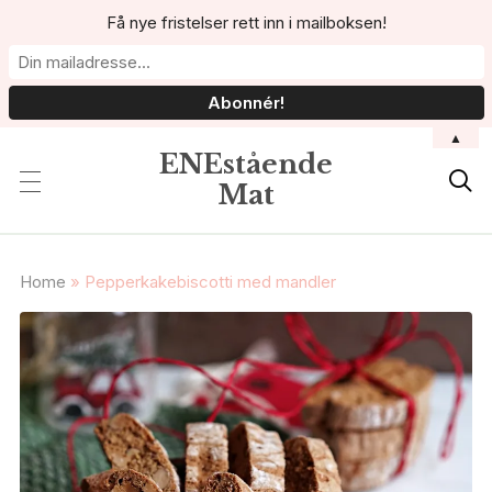
Få nye fristelser rett inn i mailboksen!
▲
ENEstående

Mat
Home
»
Pepperkakebiscotti med mandler