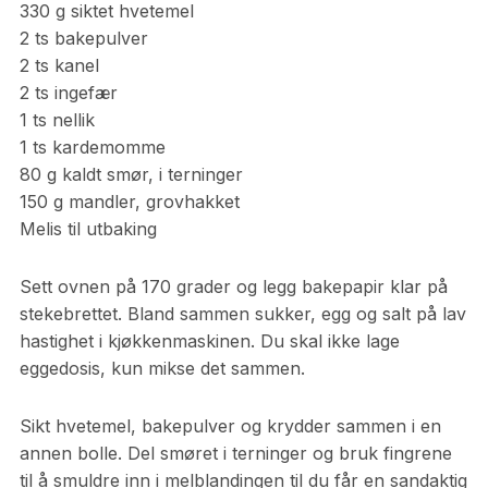
330
g
siktet hvetemel
2
ts
bakepulver
2 ts kanel
2 ts ingefær
1 ts nellik
1 ts kardemomme
80
g
kaldt smør, i terninger
150
g
mandler, grovhakket
Melis til utbaking
Sett ovnen på 170 grader og legg bakepapir klar på
stekebrettet. Bland sammen sukker, egg og salt på lav
hastighet i kjøkkenmaskinen. Du skal ikke lage
eggedosis, kun mikse det sammen.
Sikt hvetemel, bakepulver og krydder sammen i en
annen bolle. Del smøret i terninger og bruk fingrene
til å smuldre inn i melblandingen til du får en sandaktig