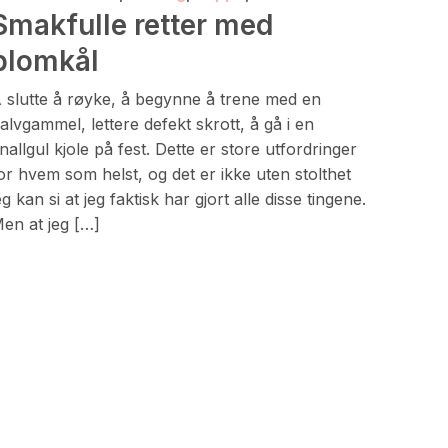
Smakfulle retter med
blomkål
 slutte å røyke, å begynne å trene med en
alvgammel, lettere defekt skrott, å gå i en
nallgul kjole på fest. Dette er store utfordringer
or hvem som helst, og det er ikke uten stolthet
eg kan si at jeg faktisk har gjort alle disse tingene.
en at jeg […]