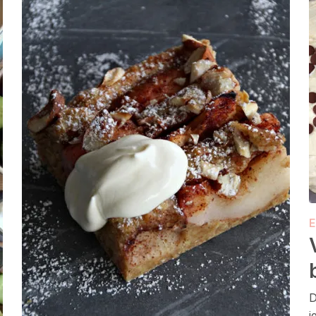
E
D
j