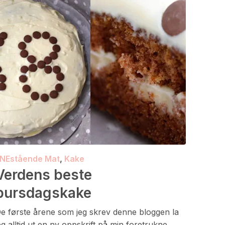
NEstående Mat
,
Kake
Verdens beste
bursdagskake
e første årene som jeg skrev denne bloggen la
eg alltid ut en ny oppskrift på min foretrukne