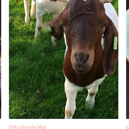
ENEstående Mat
E