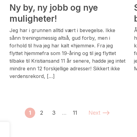
i
Ny by, ny jobb og nye
muligheter!
Jeg har i grunnen alltid vært i bevegelse. Ikke
Å
sånn treningsmessig altså, gud forby, men i
h
forhold til hva jeg har kalt «hjemme». Fra jeg
k
flyttet hjemmefra som 19-åring og til jeg flyttet
f
tilbake til Kristiansand 11 år senere, hadde jeg intet
j
mindre enn 12 forskjellige adresser! Sikkert ikke
M
verdensrekord, […]
1
2
3
…
11
Next