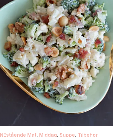
NEstående Mat
,
Middag
,
Suppe
,
Tilbehør