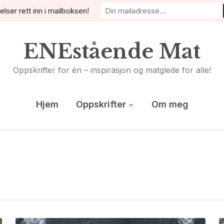
elser rett inn i mailboksen!
ENEstående Mat
Oppskrifter for én – inspirasjon og matglede for alle!
Hjem
Oppskrifter
Om meg