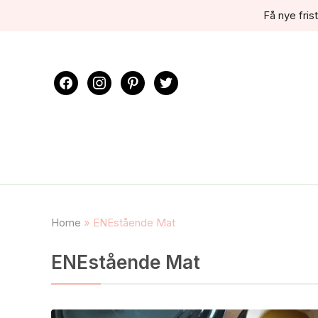
Få nye frist
facebook
instagram
pinterest
twitter
Home
»
ENEstående Mat
ENEstående Mat