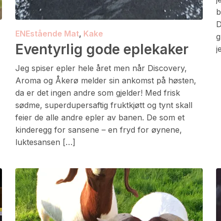
b
D
ENEstående Mat
,
Kake
g
Eventyrlig gode eplekaker
j
Jeg spiser epler hele året men når Discovery,
Aroma og Åkerø melder sin ankomst på høsten,
da er det ingen andre som gjelder! Med frisk
sødme, superdupersaftig fruktkjøtt og tynt skall
feier de alle andre epler av banen. De som et
kinderegg for sansene – en fryd for øynene,
luktesansen […]