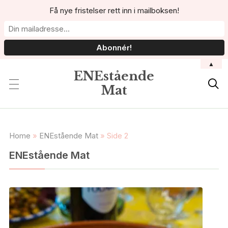
Få nye fristelser rett inn i mailboksen!
▲
ENEstående

Mat
Home
»
ENEstående Mat
»
Side 2
ENEstående Mat