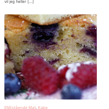
vil jeg heller […]
ENEstående Mat
,
Kake