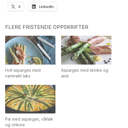
X
LinkedIn
FLERE FRISTENDE OPPSKRIFTER
Hvit asparges med
Asparges med skinke og
varmrøkt laks
aioli
Pai med asparges, vårløk
og chèvre