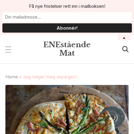
Få nye fristelser rett inn i mailboksen!
▲
ENEstående

Mat
Home
»
Jeg velger meg asparges!