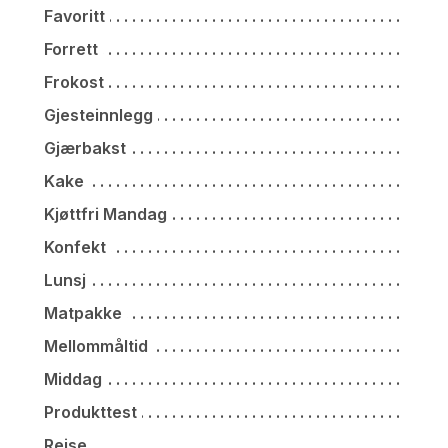
Favoritt
Forrett
Frokost
Gjesteinnlegg
Gjærbakst
Kake
Kjøttfri Mandag
Konfekt
Lunsj
Matpakke
Mellommåltid
Middag
Produkttest
Reise