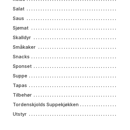
Salat
Saus
Sjømat
Skalldyr
Småkaker
Snacks
Sponset
Suppe
Tapas
Tilbehør
Tordenskjolds Suppekjøkken
Utstyr