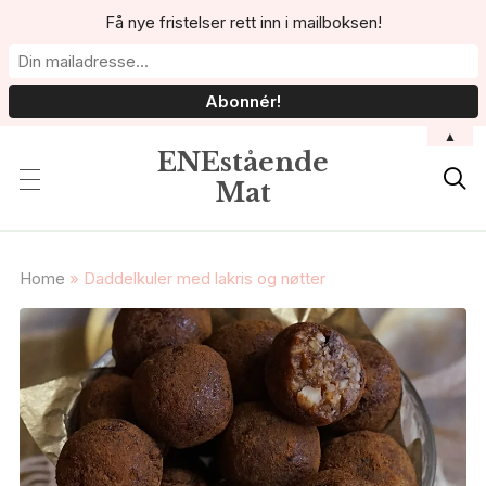
Få nye fristelser rett inn i mailboksen!
▲
ENEstående

Mat
Home
»
Daddelkuler med lakris og nøtter