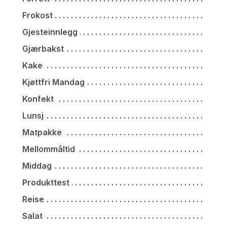
Frokost
Gjesteinnlegg
Gjærbakst
Kake
Kjøttfri Mandag
Konfekt
Lunsj
Matpakke
Mellommåltid
Middag
Produkttest
Reise
Salat