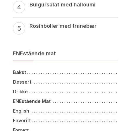
Bulgursalat med halloumi
Rosinboller med tranebær
ENEstående mat
Bakst
Dessert
Drikke
ENEstående Mat
English
Favoritt
Forrett