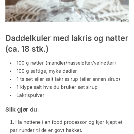
Daddelkuler med lakris og nøtter
(ca. 18 stk.)
100 g nøtter (mandler/hasseløtter/valnøtter)
100 g saftige, myke dadler
1 ts søt eller salt lakrissirup (eller annen sirup)
1 klype salt hvis du bruker søt sirup
Lakrispulver
Slik gjør du:
Ha nøttene i en food processor og kjør kjapt et
par runder til de er govt hakket.