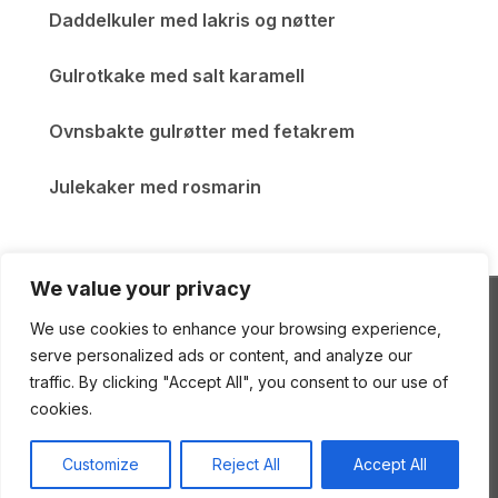
Daddelkuler med lakris og nøtter
Gulrotkake med salt karamell
Ovnsbakte gulrøtter med fetakrem
Julekaker med rosmarin
We value your privacy
We use cookies to enhance your browsing experience,
ENEstående Mat
serve personalized ads or content, and analyze our
traffic. By clicking "Accept All", you consent to our use of
cookies.
Copyright © 2026 ENEstående Mat
—
Gourmand
Customize
Reject All
Accept All
Theme
by
WPZOOM