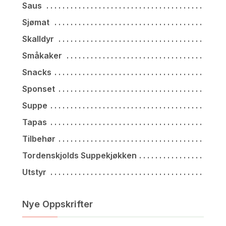
Saus
Sjømat
Skalldyr
Småkaker
Snacks
Sponset
Suppe
Tapas
Tilbehør
Tordenskjolds Suppekjøkken
Utstyr
Nye Oppskrifter