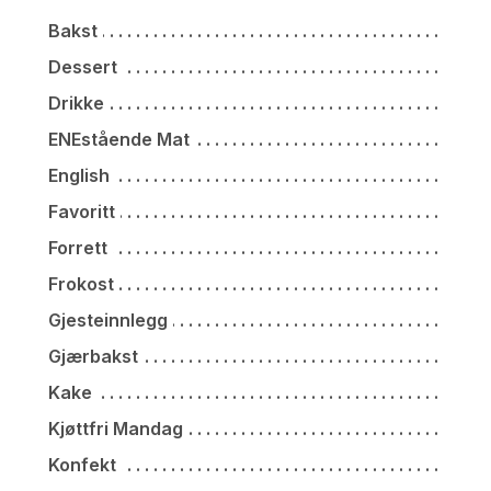
Bakst
Dessert
Drikke
ENEstående Mat
English
Favoritt
Forrett
Frokost
Gjesteinnlegg
Gjærbakst
Kake
Kjøttfri Mandag
Konfekt