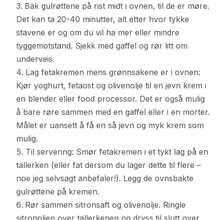
Bak gulrøttene på rist midt i ovnen, til de er møre.
Det kan ta 20-40 minutter, alt etter hvor tykke
stavene er og om du vil ha mer eller mindre
tyggemotstand. Sjekk med gaffel og rør litt om
underveis.
Lag fetakremen mens grønnsakene er i ovnen:
Kjør yoghurt, fetaost og olivenolje til en jevn krem i
en blender eller food processor. Det er også mulig
å bare røre sammen med en gaffel eller i en morter.
Målet er uansett å få en så jevn og myk krem som
mulig.
Til servering: Smør fetakremen i et tykt lag på en
tallerken (eller fat dersom du lager dette til flere –
noe jeg selvsagt anbefaler!). Legg de ovnsbakte
gulrøttene på kremen.
Rør sammen sitronsaft og olivenolje. Ringle
sitronoljen over tallerkenen og dryss til slutt over