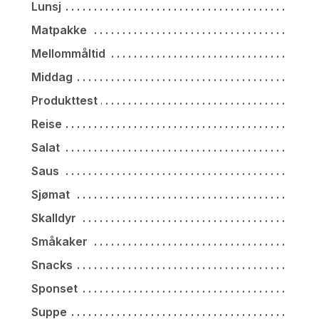
Lunsj
Matpakke
Mellommåltid
Middag
Produkttest
Reise
Salat
Saus
Sjømat
Skalldyr
Småkaker
Snacks
Sponset
Suppe