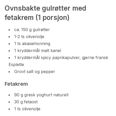
Ovnsbakte gulrøtter med
fetakrem (1 porsjon)
ca. 150 g gulrøtter
1-2 ts olivenolje
1 ts akasiehonning
1 kryddermål malt kanel
1 kryddermål spicy paprikapulver, gjerne fransk
Esplette
Grovt salt og pepper
Fetakrem
90 g gresk yoghurt naturell
30 g fetaost
1 ts olivenolje