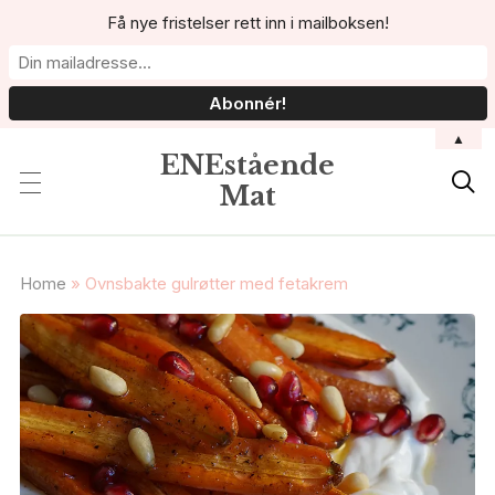
Få nye fristelser rett inn i mailboksen!
▲
ENEstående

Mat
Home
»
Ovnsbakte gulrøtter med fetakrem