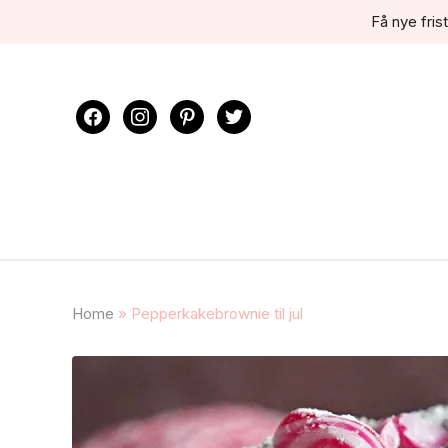
Få nye frist
facebook
instagram
pinterest
twitter
Home
»
Pepperkakebrownie til jul