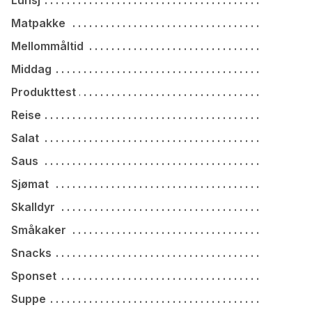
Lunsj
Matpakke
Mellommåltid
Middag
Produkttest
Reise
Salat
Saus
Sjømat
Skalldyr
Småkaker
Snacks
Sponset
Suppe