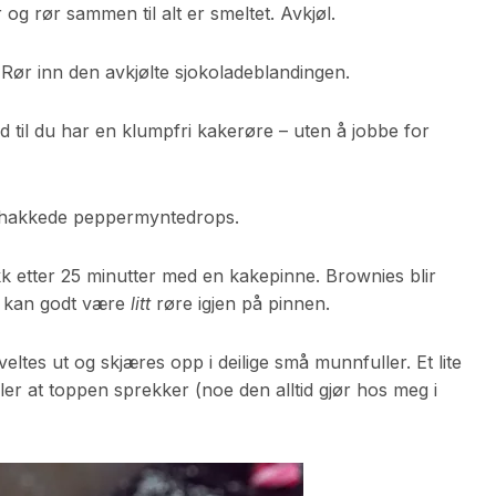
r og rør sammen til alt er smeltet. Avkjøl.
 Rør inn den avkjølte sjokoladeblandingen.
 til du har en klumpfri kakerøre – uten å jobbe for
ovhakkede peppermyntedrops.
ekk etter 25 minutter med en kakepinne. Brownies blir
et kan godt være
litt
røre igjen på pinnen.
eltes ut og skjæres opp i deilige små munnfuller. Et lite
ler at toppen sprekker (noe den alltid gjør hos meg i