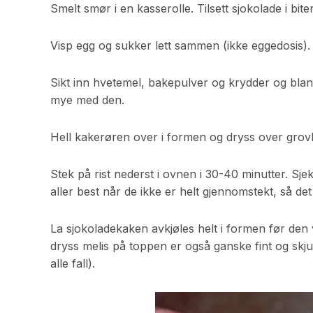
Smelt smør i en kasserolle. Tilsett sjokolade i bite
Visp egg og sukker lett sammen (ikke eggedosis).
Sikt inn hvetemel, bakepulver og krydder og bland
mye med den.
Hell kakerøren over i formen og dryss over gr
Stek på rist nederst i ovnen i 30-40 minutter. Sj
aller best når de ikke er helt gjennomstekt, så d
La sjokoladekaken avkjøles helt i formen før den v
dryss melis på toppen er også ganske fint og skju
alle fall).