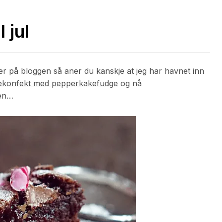
 jul
her på bloggen så aner du kanskje at jeg har havnet inn
lekonfekt med pepperkakefudge
og nå
gen…