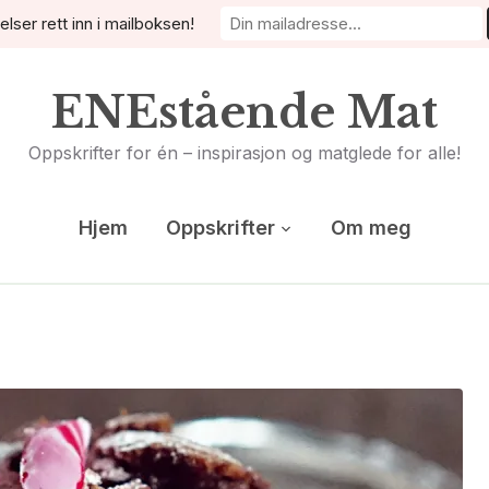
elser rett inn i mailboksen!
ENEstående Mat
Oppskrifter for én – inspirasjon og matglede for alle!
Hjem
Oppskrifter
Om meg