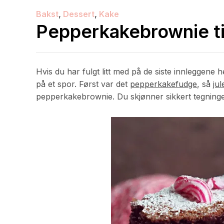
Bakst
,
Dessert
,
Kake
Pepperkakebrownie til
Hvis du har fulgt litt med på de siste innleggene 
på et spor. Først var det
pepperkakefudge
, så
ju
pepperkakebrownie. Du skjønner sikkert tegnin