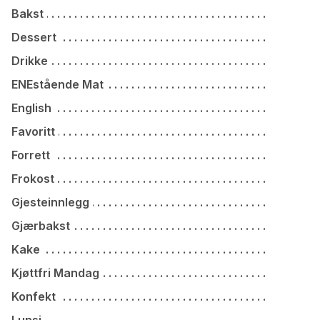
Bakst
Dessert
Drikke
ENEstående Mat
English
Favoritt
Forrett
Frokost
Gjesteinnlegg
Gjærbakst
Kake
Kjøttfri Mandag
Konfekt