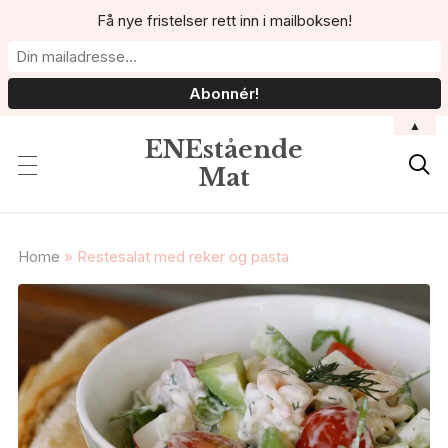
Få nye fristelser rett inn i mailboksen!
▲
ENEstående

Mat
Home
»
Restesalat med reker og pasta