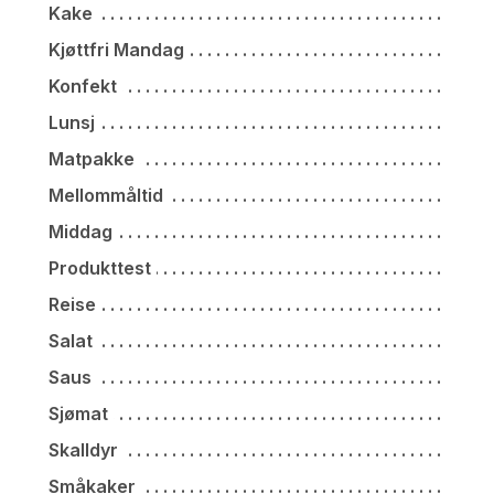
Kake
Kjøttfri Mandag
Konfekt
Lunsj
Matpakke
Mellommåltid
Middag
Produkttest
Reise
Salat
Saus
Sjømat
Skalldyr
Småkaker