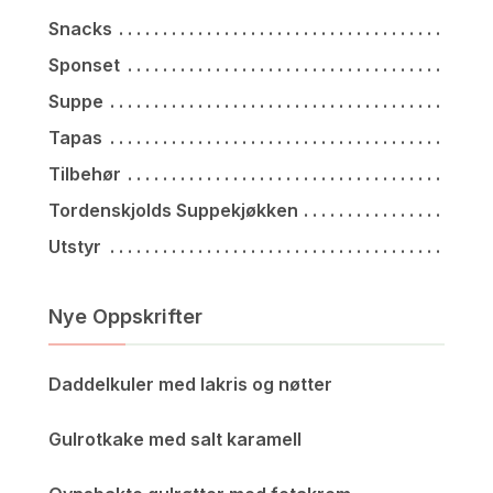
Snacks
Sponset
Suppe
Tapas
Tilbehør
Tordenskjolds Suppekjøkken
Utstyr
Nye Oppskrifter
Daddelkuler med lakris og nøtter
Gulrotkake med salt karamell