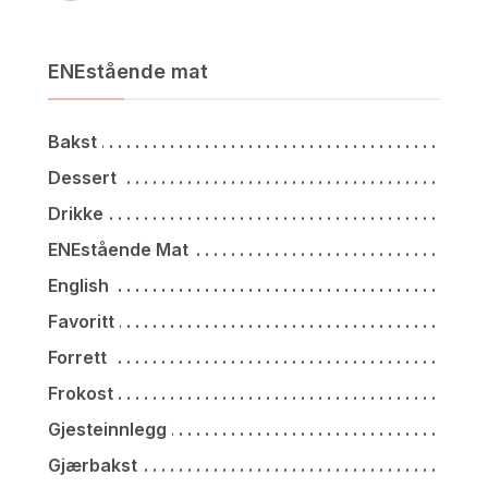
ENEstående mat
Bakst
Dessert
Drikke
ENEstående Mat
English
Favoritt
Forrett
Frokost
Gjesteinnlegg
Gjærbakst