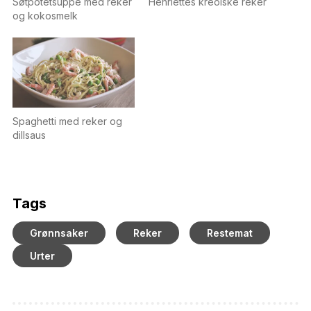
Søtpotetsuppe med reker
Henriettes kreolske reker
og kokosmelk
Spaghetti med reker og
dillsaus
Tags
Grønnsaker
Reker
Restemat
Urter