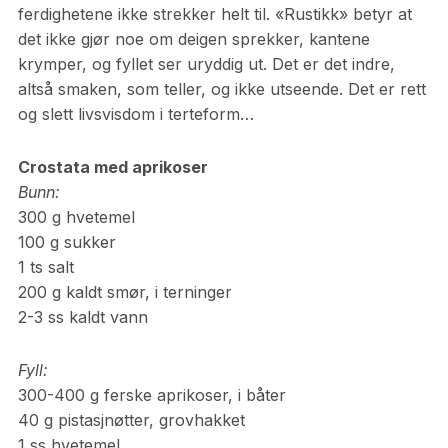
ferdighetene ikke strekker helt til. «Rustikk» betyr at
det ikke gjør noe om deigen sprekker, kantene
krymper, og fyllet ser uryddig ut. Det er det indre,
altså smaken, som teller, og ikke utseende. Det er rett
og slett livsvisdom i terteform…
Crostata med aprikoser
Bunn:
300 g hvetemel
100 g sukker
1 ts salt
200 g kaldt smør, i terninger
2-3 ss kaldt vann
Fyll:
300-400 g ferske aprikoser, i båter
40 g pistasjnøtter, grovhakket
1 ss hvetemel