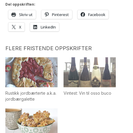
Del oppskriften:
Skriv ut
Pinterest
Facebook
X
LinkedIn
FLERE FRISTENDE OPPSKRIFTER
Rustikk jordbærterte a.k.a.
Vintest: Vin til osso buco
jordbærgalette