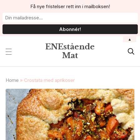
Få nye fristelser rett inn i mailboksen!
▲
ENEstående

Mat
Home
»
Crostata med aprikoser