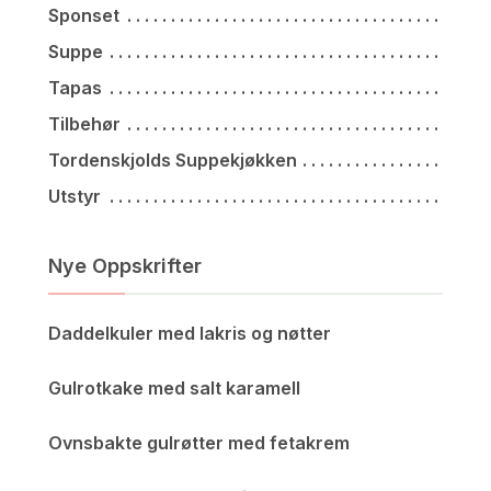
Sponset
Suppe
Tapas
Tilbehør
Tordenskjolds Suppekjøkken
Utstyr
Nye Oppskrifter
Daddelkuler med lakris og nøtter
Gulrotkake med salt karamell
Ovnsbakte gulrøtter med fetakrem