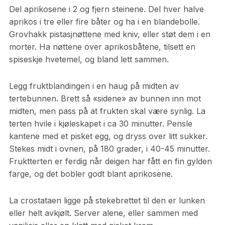
Del aprikosene i 2 og fjern steinene. Del hver halve
aprikos i tre eller fire båter og ha i en blandebolle.
Grovhakk pistasjnøttene med kniv, eller støt dem i en
morter. Ha nøttene over aprikosbåtene, tilsett en
spiseskje hvetemel, og bland lett sammen.
Legg fruktblandingen i en haug på midten av
tertebunnen. Brett så «sidene» av bunnen inn mot
midten, men pass på at frukten skal være synlig. La
terten hvile i kjøleskapet i ca 30 minutter. Pensle
kantene med et pisket egg, og dryss over litt sukker.
Stekes midt i ovnen, på 180 grader, i 40-45 minutter.
Fruktterten er ferdig når deigen har fått en fin gylden
farge, og det bobler godt blant aprikosene.
La crostataen ligge på stekebrettet til den er lunken
eller helt avkjølt. Server alene, eller sammen med