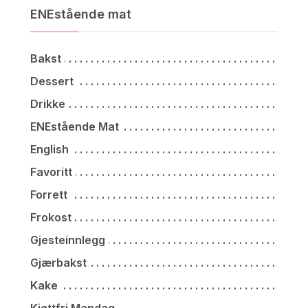
ENEstående mat
Bakst
Dessert
Drikke
ENEstående Mat
English
Favoritt
Forrett
Frokost
Gjesteinnlegg
Gjærbakst
Kake
Kjøttfri Mandag