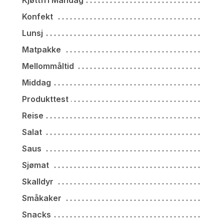
Konfekt
Lunsj
Matpakke
Mellommåltid
Middag
Produkttest
Reise
Salat
Saus
Sjømat
Skalldyr
Småkaker
Snacks