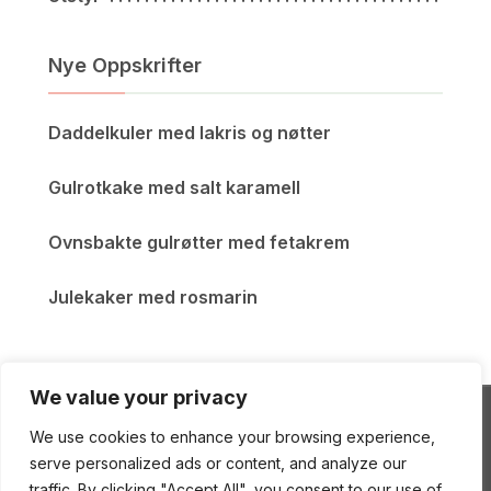
Nye Oppskrifter
Daddelkuler med lakris og nøtter
Gulrotkake med salt karamell
Ovnsbakte gulrøtter med fetakrem
Julekaker med rosmarin
We value your privacy
We use cookies to enhance your browsing experience,
ENEstående Mat
serve personalized ads or content, and analyze our
traffic. By clicking "Accept All", you consent to our use of