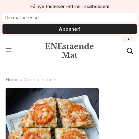
Få nye fristelser rett inn i mailboksen!
▲
ENEstående

Mat
Home
»
Cheese scones