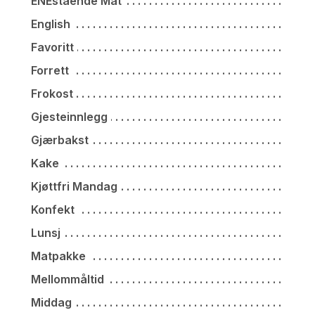
ENEstående Mat
English
Favoritt
Forrett
Frokost
Gjesteinnlegg
Gjærbakst
Kake
Kjøttfri Mandag
Konfekt
Lunsj
Matpakke
Mellommåltid
Middag