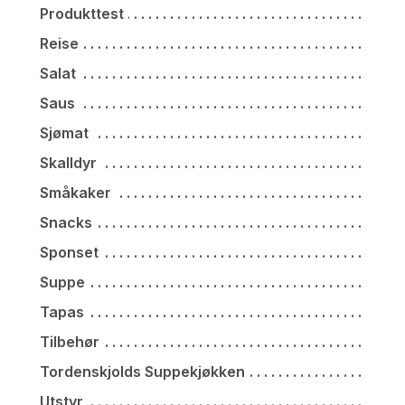
Produkttest
Reise
Salat
Saus
Sjømat
Skalldyr
Småkaker
Snacks
Sponset
Suppe
Tapas
Tilbehør
Tordenskjolds Suppekjøkken
Utstyr