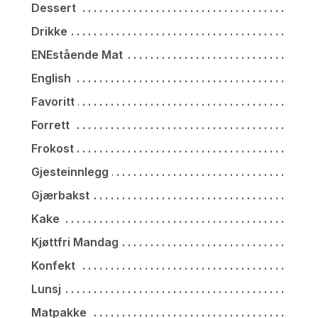
Dessert
Drikke
ENEstående Mat
English
Favoritt
Forrett
Frokost
Gjesteinnlegg
Gjærbakst
Kake
Kjøttfri Mandag
Konfekt
Lunsj
Matpakke