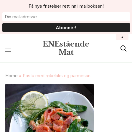
Få nye fristelser rett inn i mailboksen!
▲
ENEstående

Mat
Home
»
Pasta med røkelaks og parmesan