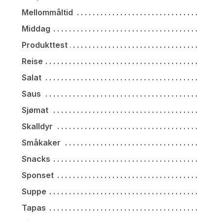
Mellommåltid
Middag
Produkttest
Reise
Salat
Saus
Sjømat
Skalldyr
Småkaker
Snacks
Sponset
Suppe
Tapas