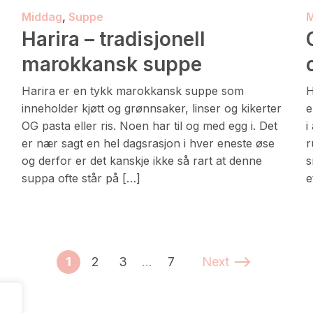
Middag
,
Suppe
M
Harira – tradisjonell
marokkansk suppe
Harira er en tykk marokkansk suppe som
H
inneholder kjøtt og grønnsaker, linser og kikerter
e
OG pasta eller ris. Noen har til og med egg i. Det
i
er nær sagt en hel dagsrasjon i hver eneste øse
r
og derfor er det kanskje ikke så rart at denne
s
suppa ofte står på […]
e
1
2
3
…
7
Next