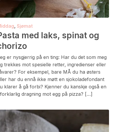
iddag
,
Sjømat
Pasta med laks, spinat og
chorizo
eg er nysgjerrig på en ting: Har du det som meg
g trekkes mot spesielle retter, ingredienser eller
åvarer? For eksempel, bare MÅ du ha østers
ller har du ennå ikke møtt en sjokoladefondant
u klarer å gå forbi? Kjenner du kanskje også en
forklarlig dragning mot egg på pizza? […]