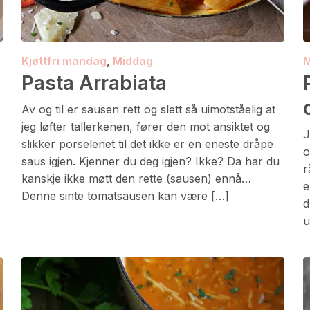
Kjøttfri mandag
,
Middag
M
Pasta Arrabiata
Av og til er sausen rett og slett så uimotståelig at
jeg løfter tallerkenen, fører den mot ansiktet og
J
slikker porselenet til det ikke er en eneste dråpe
o
saus igjen. Kjenner du deg igjen? Ikke? Da har du
r
kanskje ikke møtt den rette (sausen) ennå…
e
Denne sinte tomatsausen kan være […]
d
u