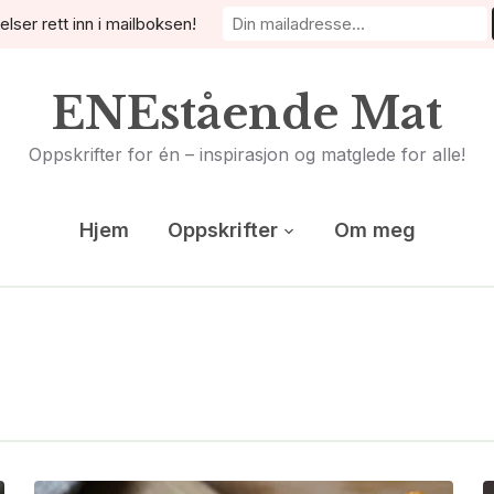
elser rett inn i mailboksen!
ENEstående Mat
Oppskrifter for én – inspirasjon og matglede for alle!
Hjem
Oppskrifter
Om meg