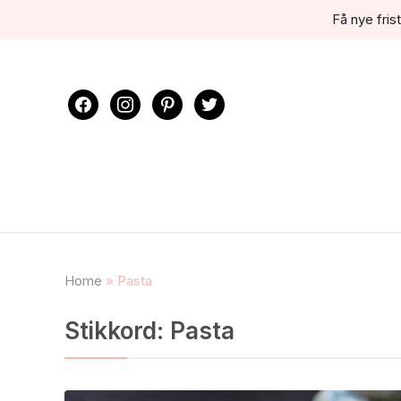
Få nye frist
facebook
instagram
pinterest
twitter
Home
»
Pasta
Stikkord:
Pasta