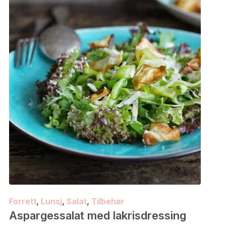
Forrett
,
Lunsj
,
Salat
,
Tilbehør
Aspargessalat med lakrisdressing