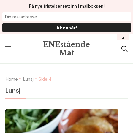
Få nye fristelser rett inn i mailboksen!
▲
ENEstående

Mat
Home
»
Lunsj
»
Side 4
Lunsj