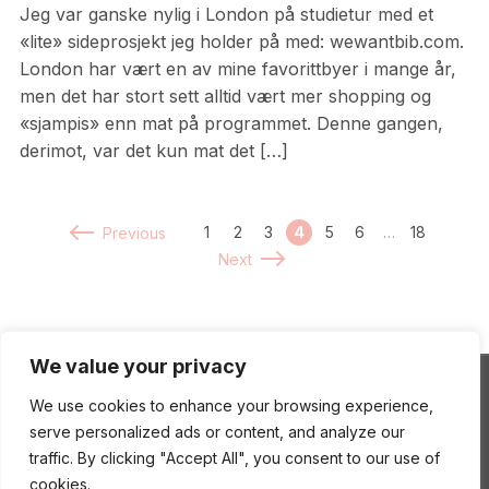
Jeg var ganske nylig i London på studietur med et
«lite» sideprosjekt jeg holder på med: wewantbib.com.
London har vært en av mine favorittbyer i mange år,
men det har stort sett alltid vært mer shopping og
«sjampis» enn mat på programmet. Denne gangen,
derimot, var det kun mat det […]
1
2
3
4
5
6
…
18
Previous
Next
We value your privacy
We use cookies to enhance your browsing experience,
ENEstående Mat
serve personalized ads or content, and analyze our
traffic. By clicking "Accept All", you consent to our use of
cookies.