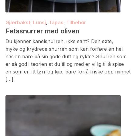
Gjærbakst
,
Lunsj
,
Tapas
,
Tilbehør
Fetasnurrer med oliven
Du kjenner kanelsnurren, ikke sant? Den søte,
myke og krydrede snurren som kan forføre en hel
nasjon bare på sin gode duft og rykte? Snurren som
er så god i teorien at du til og med er villig til å spise
en som er litt tørr og kjip, bare for å friske opp minnet
[…]