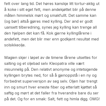
fett over lang tid. Det høres kanskje litt tortur-aktig ut
å koke i sitt eget fett, men andekjøttet blir på denne
måten himmelsk mørt og smakfullt. Det samme kan
(og bør) altså gjøres med kylling. Der and er godt
uansett tilberedning, synes jeg kylling kan trenge all
den hjelpen det kan få. Kok gjerne kyllinglårene i
andefett, men det blir mer enn godkjent resultat med
solsikkeolje.
Magien skjer i løpet av de timene lårene utsettes for
salting og et oljebad selv Kleopatra ville vært
misunnelig på. Den relativt anonyme og intetsigende
kyllingen brytes ned, for så å gjenoppstå i en ny og
forbedret superversjon av seg selv. Oljen har trengt
inn og smurt hver eneste fiber og etterlatt kjøttet så
saftig og mørt at det faller fra hverandre bare du ser
på det. Og for en smak: Salt, fett og himla digg. OMG!