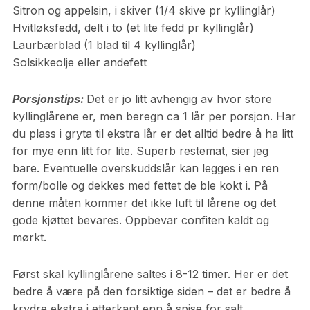
Sitron og appelsin, i skiver (1/4 skive pr kyllinglår)
Hvitløksfedd, delt i to (et lite fedd pr kyllinglår)
Laurbærblad (1 blad til 4 kyllinglår)
Solsikkeolje eller andefett
Porsjonstips:
Det er jo litt avhengig av hvor store
kyllinglårene er, men beregn ca 1 lår per porsjon. Har
du plass i gryta til ekstra lår er det alltid bedre å ha litt
for mye enn litt for lite. Superb restemat, sier jeg
bare. Eventuelle overskuddslår kan legges i en ren
form/bolle og dekkes med fettet de ble kokt i. På
denne måten kommer det ikke luft til lårene og det
gode kjøttet bevares. Oppbevar confiten kaldt og
mørkt.
Først skal kyllinglårene saltes i 8-12 timer. Her er det
bedre å være på den forsiktige siden – det er bedre å
krydre ekstra i etterkant enn å spise for salt