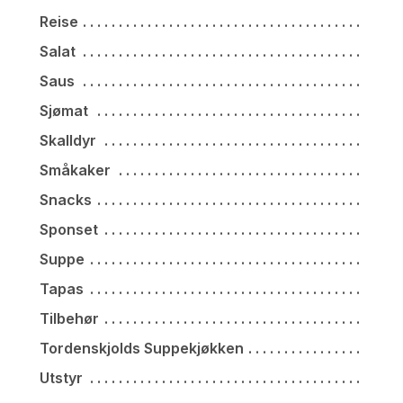
Reise
Salat
Saus
Sjømat
Skalldyr
Småkaker
Snacks
Sponset
Suppe
Tapas
Tilbehør
Tordenskjolds Suppekjøkken
Utstyr