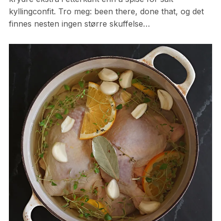
kyllingconfit. Tro meg: been there, done that, og det
finnes nesten ingen større skuffelse…