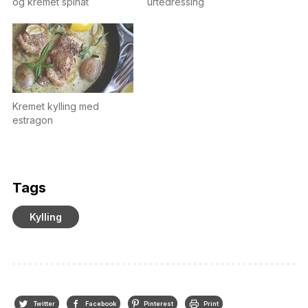
og kremet spinat
urtedressing
Kremet kylling med
estragon
Tags
Kylling
Twitter
Facebook
Pinterest
Print