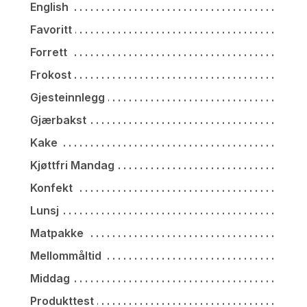
English
Favoritt
Forrett
Frokost
Gjesteinnlegg
Gjærbakst
Kake
Kjøttfri Mandag
Konfekt
Lunsj
Matpakke
Mellommåltid
Middag
Produkttest