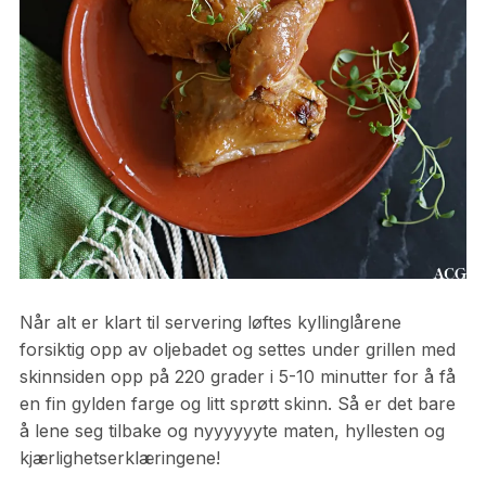
Når alt er klart til servering løftes kyllinglårene
forsiktig opp av oljebadet og settes under grillen med
skinnsiden opp på 220 grader i 5-10 minutter for å få
en fin gylden farge og litt sprøtt skinn. Så er det bare
å lene seg tilbake og nyyyyyyte maten, hyllesten og
kjærlighetserklæringene!