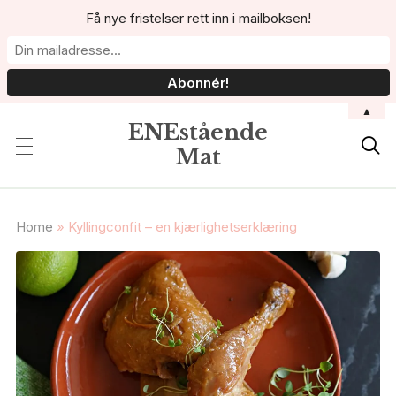
Få nye fristelser rett inn i mailboksen!
▲
ENEstående

Mat
Home
»
Kyllingconfit – en kjærlighetserklæring