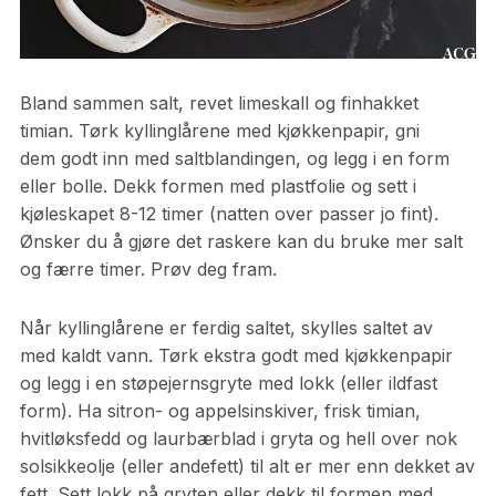
Bland sammen salt, revet limeskall og finhakket
timian. Tørk kyllinglårene med kjøkkenpapir, gni
dem godt inn med saltblandingen, og legg i en form
eller bolle. Dekk formen med plastfolie og sett i
kjøleskapet 8-12 timer (natten over passer jo fint).
Ønsker du å gjøre det raskere kan du bruke mer salt
og færre timer. Prøv deg fram.
Når kyllinglårene er ferdig saltet, skylles saltet av
med kaldt vann. Tørk ekstra godt med kjøkkenpapir
og legg i en støpejernsgryte med lokk (eller ildfast
form). Ha sitron- og appelsinskiver, frisk timian,
hvitløksfedd og laurbærblad i gryta og hell over nok
solsikkeolje (eller andefett) til alt er mer enn dekket av
fett. Sett lokk på gryten eller dekk til formen med