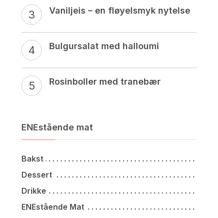
Vaniljeis – en fløyelsmyk nytelse
Bulgursalat med halloumi
Rosinboller med tranebær
ENEstående mat
Bakst
Dessert
Drikke
ENEstående Mat