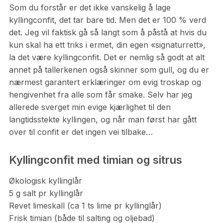
Som du forstår er det ikke vanskelig å lage
kyllingconfit, det tar bare tid. Men det er 100 % verd
det. Jeg vil faktisk gå så langt som å påstå at hvis du
kun skal ha ett triks i ermet, din egen «signaturrett»,
la det være kyllingconfit. Det er nemlig så godt at alt
annet på tallerkenen også skinner som gull, og du er
nærmest garantert erklæringer om evig troskap og
hengivenhet fra alle som får smake. Selv har jeg
allerede sverget min evige kjærlighet til den
langtidsstekte kyllingen, og når man først har gått
over til confit er det ingen vei tilbake…
Kyllingconfit med timian og sitrus
Økologisk kyllinglår
5 g salt pr kyllinglår
Revet limeskall (ca 1 ts lime pr kyllinglår)
Frisk timian (både til salting og oljebad)