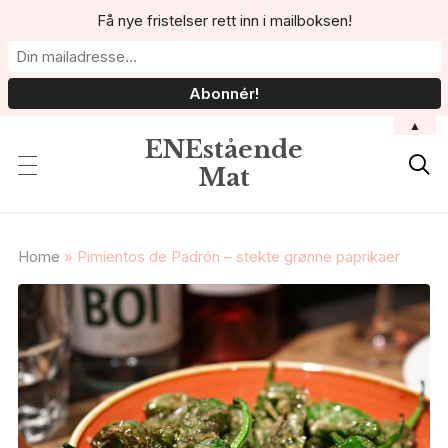
Få nye fristelser rett inn i mailboksen!
▲
ENEstående

Mat
Home
»
Pimientos de Padrón – stekte grønne paprikaer