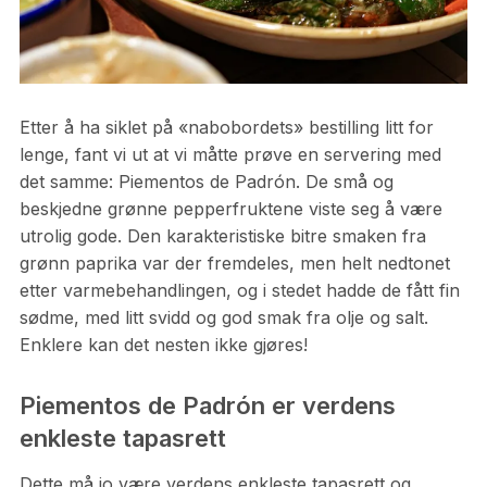
Etter å ha siklet på «nabobordets» bestilling litt for
lenge, fant vi ut at vi måtte prøve en servering med
det samme: Piementos de Padrón. De små og
beskjedne grønne pepperfruktene viste seg å være
utrolig gode. Den karakteristiske bitre smaken fra
grønn paprika var der fremdeles, men helt nedtonet
etter varmebehandlingen, og i stedet hadde de fått fin
sødme, med litt svidd og god smak fra olje og salt.
Enklere kan det nesten ikke gjøres!
Piementos de Padrón er verdens
enkleste tapasrett
Dette må jo være verdens enkleste tapasrett og