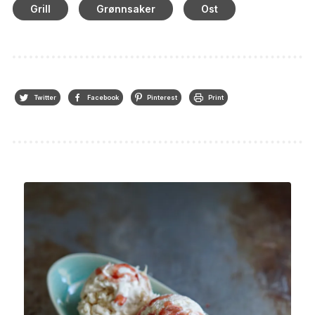
Grill
Grønnsaker
Ost
Twitter
Facebook
Pinterest
Print