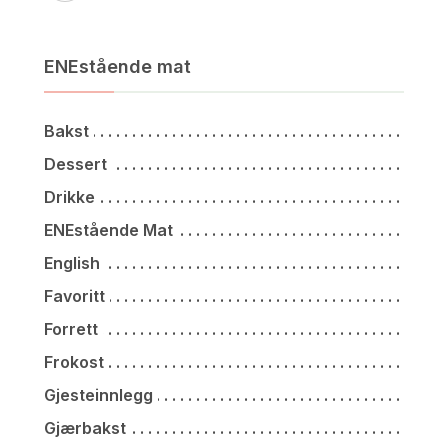
ENEstående mat
Bakst
Dessert
Drikke
ENEstående Mat
English
Favoritt
Forrett
Frokost
Gjesteinnlegg
Gjærbakst