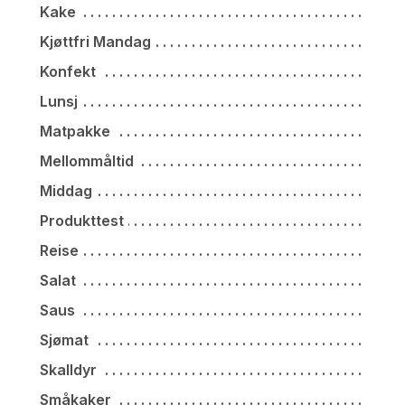
Kake
Kjøttfri Mandag
Konfekt
Lunsj
Matpakke
Mellommåltid
Middag
Produkttest
Reise
Salat
Saus
Sjømat
Skalldyr
Småkaker