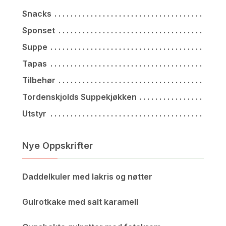
Snacks
Sponset
Suppe
Tapas
Tilbehør
Tordenskjolds Suppekjøkken
Utstyr
Nye Oppskrifter
Daddelkuler med lakris og nøtter
Gulrotkake med salt karamell