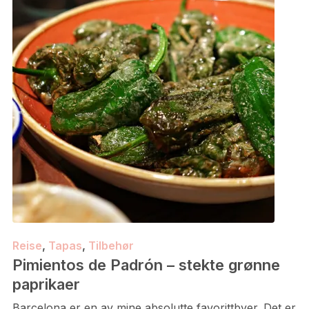
Reise
,
Tapas
,
Tilbehør
Pimientos de Padrón – stekte grønne
paprikaer
Barcelona er en av mine absolutte favorittbyer. Det er