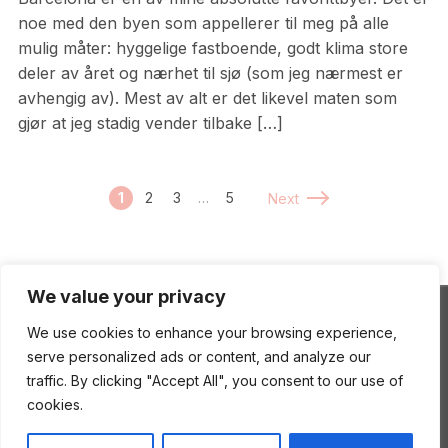
noe med den byen som appellerer til meg på alle
mulig måter: hyggelige fastboende, godt klima store
deler av året og nærhet til sjø (som jeg nærmest er
avhengig av). Mest av alt er det likevel maten som
gjør at jeg stadig vender tilbake […]
1
2
3
…
5
Next
We value your privacy
We use cookies to enhance your browsing experience,
ENEstående Mat
serve personalized ads or content, and analyze our
traffic. By clicking "Accept All", you consent to our use of
cookies.
Copyright © 2026 ENEstående Mat
—
Gourmand