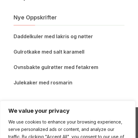
Nye Oppskrifter
Daddelkuler med lakris og nøtter
Gulrotkake med salt karamell
Ovnsbakte gulrøtter med fetakrem
Julekaker med rosmarin
We value your privacy
We use cookies to enhance your browsing experience,
ENEstående Mat
serve personalized ads or content, and analyze our
traffic. By clicking "Accept All", you consent to our use of