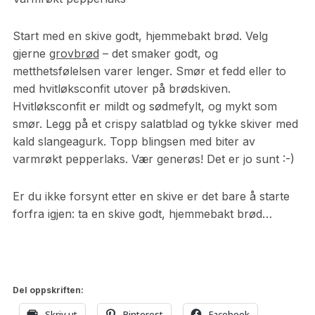
Start med en skive godt, hjemmebakt brød. Velg
gjerne
grovbrød
– det smaker godt, og
metthetsfølelsen varer lenger. Smør et fedd eller to
med hvitløksconfit utover på brødskiven.
Hvitløksconfit er mildt og sødmefylt, og mykt som
smør. Legg på et crispy salatblad og tykke skiver med
kald slangeagurk. Topp blingsen med biter av
varmrøkt pepperlaks. Vær generøs! Det er jo sunt :-)
Er du ikke forsynt etter en skive er det bare å starte
forfra igjen: ta en skive godt, hjemmebakt brød…
Del oppskriften:
Skriv ut
Pinterest
Facebook