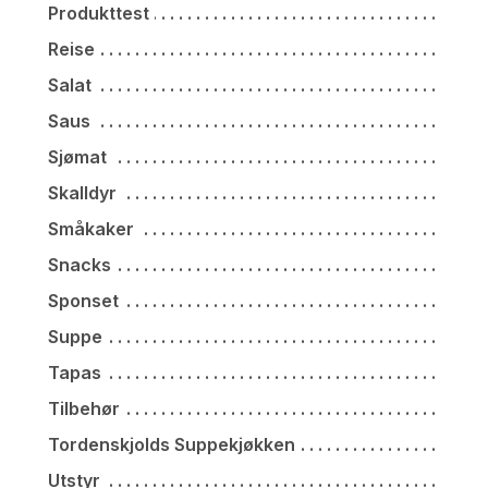
Produkttest
Reise
Salat
Saus
Sjømat
Skalldyr
Småkaker
Snacks
Sponset
Suppe
Tapas
Tilbehør
Tordenskjolds Suppekjøkken
Utstyr