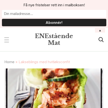
Få nye fristelser rett inn i mailboksen!
▲
ENEstående

Mat
Home
»
Lakseblings med hvitløksconfit