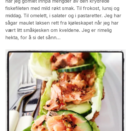
har jeg gomlet innpå mengder av den krydrede
fiskefileten med mild røkt smak. Til frokost, lunsj og
middag. Til omelett, i salater og i pastaretter. Jeg har
sågar maulet laksen rett fra kjøleskapet når jeg har
vært litt småkjesken om kveldene. Jeg er rimelig
hekta, for å si det sånn…