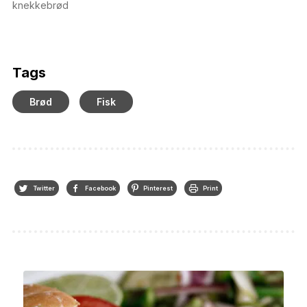
knekkebrød
Tags
Brød
Fisk
Twitter
Facebook
Pinterest
Print