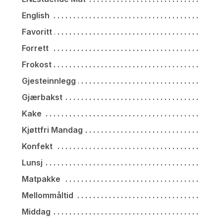
English
Favoritt
Forrett
Frokost
Gjesteinnlegg
Gjærbakst
Kake
Kjøttfri Mandag
Konfekt
Lunsj
Matpakke
Mellommåltid
Middag