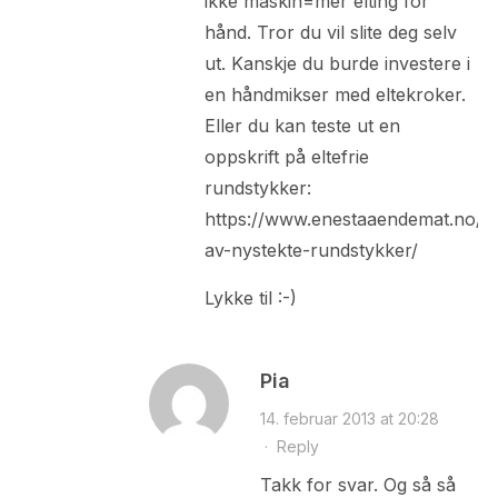
ikke maskin=mer elting for
hånd. Tror du vil slite deg selv
ut. Kanskje du burde investere i
en håndmikser med eltekroker.
Eller du kan teste ut en
oppskrift på eltefrie
rundstykker:
https://www.enestaaendemat.no/20
av-nystekte-rundstykker/
Lykke til :-)
Pia
14. februar 2013 at 20:28
·
Reply
Takk for svar. Og så så