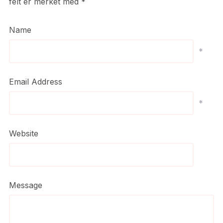
felt er merket med
*
Name
*
Email Address
*
Website
Message