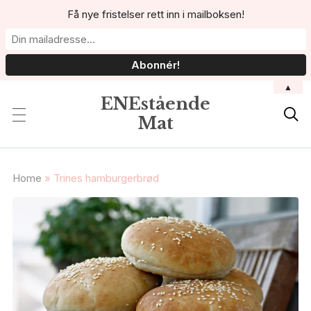
Få nye fristelser rett inn i mailboksen!
▲
ENEstående

Mat
Home
»
Trines hamburgerbrød