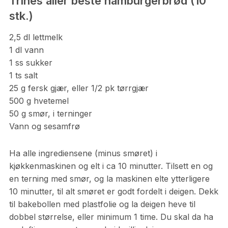
Trines aller beste hamburgerbrød (10
stk.)
2,5 dl lettmelk
1 dl vann
1 ss sukker
1 ts salt
25 g fersk gjær, eller 1/2 pk tørrgjær
500 g hvetemel
50 g smør, i terninger
Vann og sesamfrø
Ha alle ingrediensene (minus smøret) i
kjøkkenmaskinen og elt i ca 10 minutter. Tilsett en og
en terning med smør, og la maskinen elte ytterligere
10 minutter, til alt smøret er godt fordelt i deigen. Dekk
til bakebollen med plastfolie og la deigen heve til
dobbel størrelse, eller minimum 1 time. Du skal da ha