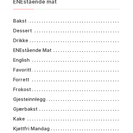
ENEstående mat
Bakst
Dessert
Drikke
ENEstående Mat
English
Favoritt
Forrett
Frokost
Gjesteinnlegg
Gjærbakst
Kake
Kjøttfri Mandag