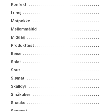
Konfekt
Lunsj
Matpakke
Mellommåltid
Middag
Produkttest
Reise
Salat
Saus
Sjømat
Skalldyr
Småkaker
Snacks
Sponset