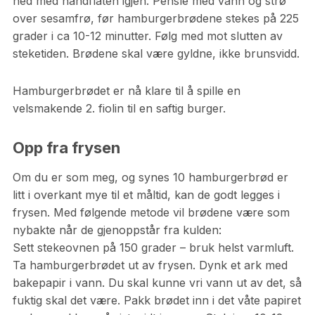
ned med håndflaten igjen. Pensle med vann og strø
over sesamfrø, før hamburgerbrødene stekes på 225
grader i ca 10-12 minutter. Følg med mot slutten av
steketiden. Brødene skal være gyldne, ikke brunsvidd.
Hamburgerbrødet er nå klare til å spille en
velsmakende 2. fiolin til en saftig burger.
Opp fra frysen
Om du er som meg, og synes 10 hamburgerbrød er
litt i overkant mye til et måltid, kan de godt legges i
frysen. Med følgende metode vil brødene være som
nybakte når de gjenoppstår fra kulden:
Sett stekeovnen på 150 grader – bruk helst varmluft.
Ta hamburgerbrødet ut av frysen. Dynk et ark med
bakepapir i vann. Du skal kunne vri vann ut av det, så
fuktig skal det være. Pakk brødet inn i det våte papiret