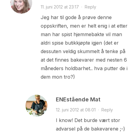
11. juni 2012 at 23:17
·
Reply
Jeg har til gode å prøve denne
oppskriften, men er helt enig i at etter
man har spist hjemmebakte vil man
aldri spise butikkjøpte igjen (det er
dessuten veldig skummelt å tenke på
at det finnes bakevarer med nesten 6
måneders holdbarhet.. hva putter de i
dem mon tro?)
ENEstående Mat
12. juni 2012 at 08:01
·
Reply
I know! Det burde vært stor
advarsel på de bakevarene ;-)