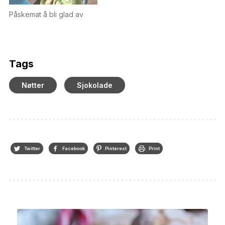
Påskemat å bli glad av
Tags
Nøtter
Sjokolade
Twitter
Facebook
Pinterest
Print