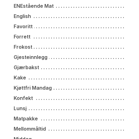
ENEstående Mat
English
Favoritt
Forrett
Frokost
Gjesteinnlegg
Gjærbakst
Kake
Kjøttfri Mandag
Konfekt
Lunsj
Matpakke
Mellommåltid