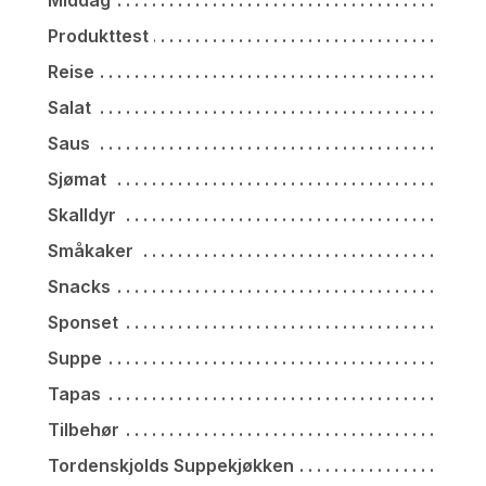
Middag
Produkttest
Reise
Salat
Saus
Sjømat
Skalldyr
Småkaker
Snacks
Sponset
Suppe
Tapas
Tilbehør
Tordenskjolds Suppekjøkken