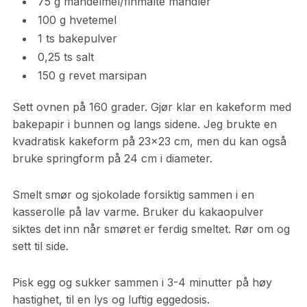
75 g mandelmel/finmalte mandler
100 g hvetemel
1 ts bakepulver
0,25 ts salt
150 g revet marsipan
Sett ovnen på 160 grader. Gjør klar en kakeform med
bakepapir i bunnen og langs sidene. Jeg brukte en
kvadratisk kakeform på 23×23 cm, men du kan også
bruke springform på 24 cm i diameter.
Smelt smør og sjokolade forsiktig sammen i en
kasserolle på lav varme. Bruker du kakaopulver
siktes det inn når smøret er ferdig smeltet. Rør om og
sett til side.
Pisk egg og sukker sammen i 3-4 minutter på høy
hastighet, til en lys og luftig eggedosis.