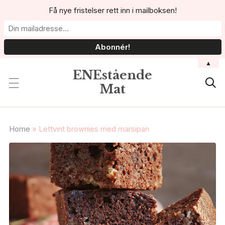
Få nye fristelser rett inn i mailboksen!
▲
ENEstående

Mat
Home
»
Lettvint brownies med marsipan