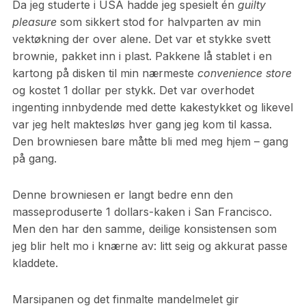
Da jeg studerte i USA hadde jeg spesielt én
guilty
pleasure
som sikkert stod for halvparten av min
vektøkning der over alene. Det var et stykke svett
brownie, pakket inn i plast. Pakkene lå stablet i en
kartong på disken til min nærmeste
convenience store
og kostet 1 dollar per stykk. Det var overhodet
ingenting innbydende med dette kakestykket og likevel
var jeg helt maktesløs hver gang jeg kom til kassa.
Den browniesen bare måtte bli med meg hjem – gang
på gang.
Denne browniesen er langt bedre enn den
masseproduserte 1 dollars-kaken i San Francisco.
Men den har den samme, deilige konsistensen som
jeg blir helt mo i knærne av: litt seig og akkurat passe
kladdete.
Marsipanen og det finmalte mandelmelet gir