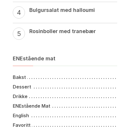
Bulgursalat med halloumi
Rosinboller med tranebær
ENEstående mat
Bakst
Dessert
Drikke
ENEstående Mat
English
Favoritt