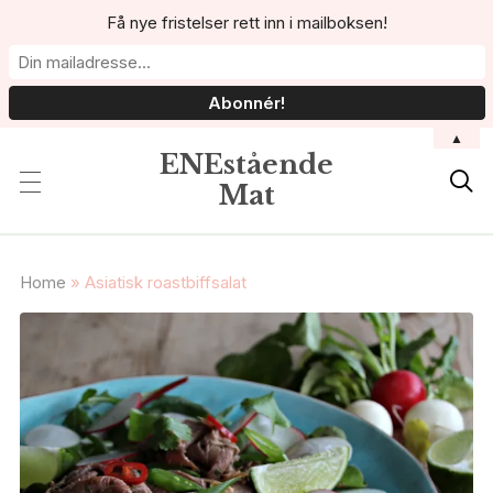
Få nye fristelser rett inn i mailboksen!
▲
ENEstående

Mat
Home
»
Asiatisk roastbiffsalat