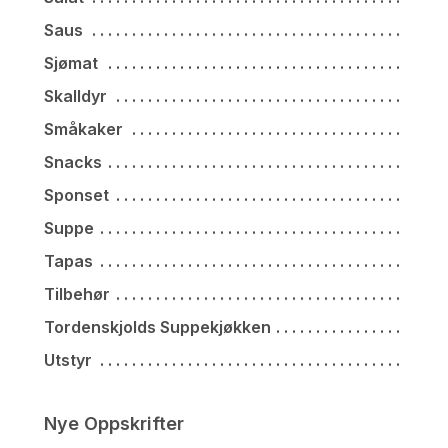
Saus
Sjømat
Skalldyr
Småkaker
Snacks
Sponset
Suppe
Tapas
Tilbehør
Tordenskjolds Suppekjøkken
Utstyr
Nye Oppskrifter