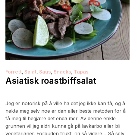
Forrett
,
Salat
,
Saus
,
Snacks
,
Tapas
Asiatisk roastbiffsalat
Jeg er notorisk på å ville ha det jeg ikke kan få, og å
nekte meg selv noe er den aller beste metoden for å
få meg til begjære det enda mer. Av denne enkle
grunnen vil jeg aldri kunne gå på lavkarbo eller bli
vegetarianer. Forbuden frukt, og så videre… Så selv