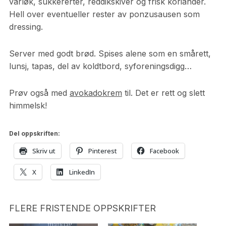
vårløk, sukkererter, reddikskiver og frisk koriander.
Hell over eventueller rester av ponzusausen som
dressing.
Server med godt brød. Spises alene som en smårett,
lunsj, tapas, del av koldtbord, syforeningsdigg…
Prøv også med
avokadokrem
til. Det er rett og slett
himmelsk!
Del oppskriften:
Skriv ut
Pinterest
Facebook
X
LinkedIn
FLERE FRISTENDE OPPSKRIFTER