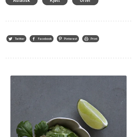
Asiatisk
Kjøtt
Urter
Twitter
Facebook
Pinterest
Print