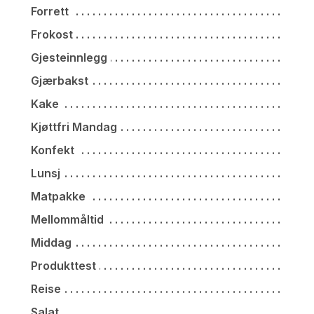
Forrett
Frokost
Gjesteinnlegg
Gjærbakst
Kake
Kjøttfri Mandag
Konfekt
Lunsj
Matpakke
Mellommåltid
Middag
Produkttest
Reise
Salat