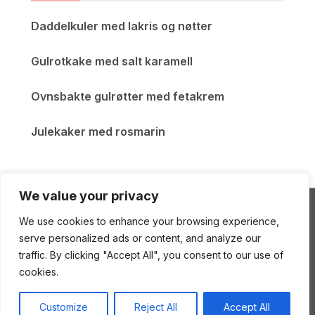
Daddelkuler med lakris og nøtter
Gulrotkake med salt karamell
Ovnsbakte gulrøtter med fetakrem
Julekaker med rosmarin
We value your privacy
We use cookies to enhance your browsing experience,
ENEstående Mat
serve personalized ads or content, and analyze our
traffic. By clicking "Accept All", you consent to our use of
cookies.
Copyright © 2026 ENEstående Mat
—
Gourmand
Customize
Reject All
Accept All
Theme
by
WPZOOM