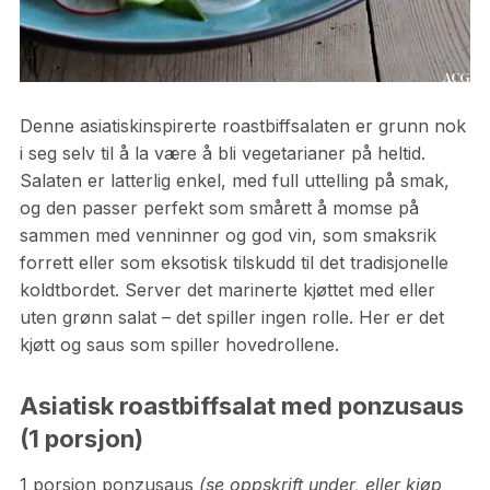
Denne asiatiskinspirerte roastbiffsalaten er grunn nok
i seg selv til å la være å bli vegetarianer på heltid.
Salaten er latterlig enkel, med full uttelling på smak,
og den passer perfekt som smårett å momse på
sammen med venninner og god vin, som smaksrik
forrett eller som eksotisk tilskudd til det tradisjonelle
koldtbordet. Server det marinerte kjøttet med eller
uten grønn salat – det spiller ingen rolle. Her er det
kjøtt og saus som spiller hovedrollene.
Asiatisk roastbiffsalat med ponzusaus
(1 porsjon)
1 porsjon ponzusaus
(se oppskrift under, eller kjøp