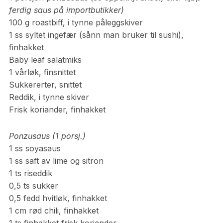
ferdig saus på importbutikker)
100 g roastbiff, i tynne påleggskiver
1 ss syltet ingefær (sånn man bruker til sushi),
finhakket
Baby leaf salatmiks
1 vårløk, finsnittet
Sukkererter, snittet
Reddik, i tynne skiver
Frisk koriander, finhakket
Ponzusaus (1 porsj.)
1 ss soyasaus
1 ss saft av lime og sitron
1 ts riseddik
0,5 ts sukker
0,5 fedd hvitløk, finhakket
1 cm rød chili, finhakket