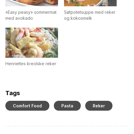
«Easy peasy» sommermat
Søtpotetsuppe med reker
med avokado
og kokosmelk
Henriettes kreolske reker
Tags
Comfort Food
Pasta
Reker