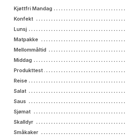
Kjøttfri Mandag
Konfekt
Lunsj
Matpakke
Mellommåltid
Middag
Produkttest
Reise
Salat
Saus
Sjømat
Skalldyr
Småkaker