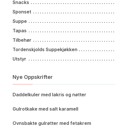
Snacks
Sponset
Suppe
Tapas
Tilbehør
Tordenskjolds Suppekjøkken
Utstyr
Nye Oppskrifter
Daddelkuler med lakris og nøtter
Gulrotkake med salt karamell
Ovnsbakte gulrøtter med fetakrem