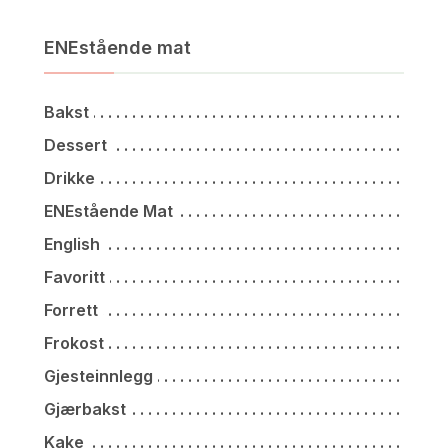
ENEstående mat
Bakst
Dessert
Drikke
ENEstående Mat
English
Favoritt
Forrett
Frokost
Gjesteinnlegg
Gjærbakst
Kake