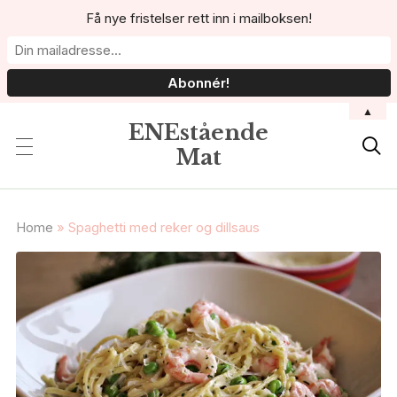
Få nye fristelser rett inn i mailboksen!
▲
ENEstående

Mat
Home
»
Spaghetti med reker og dillsaus