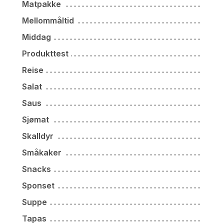
Matpakke
Mellommåltid
Middag
Produkttest
Reise
Salat
Saus
Sjømat
Skalldyr
Småkaker
Snacks
Sponset
Suppe
Tapas