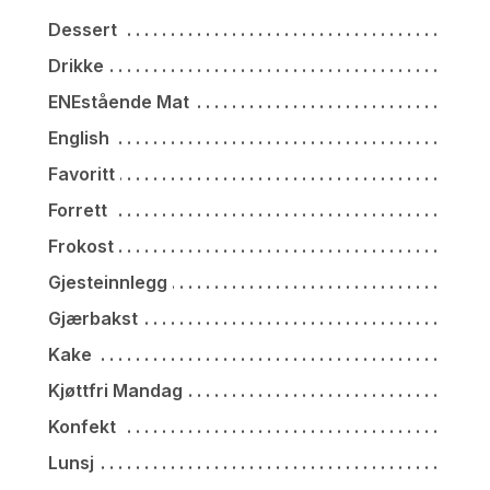
Dessert
Drikke
ENEstående Mat
English
Favoritt
Forrett
Frokost
Gjesteinnlegg
Gjærbakst
Kake
Kjøttfri Mandag
Konfekt
Lunsj