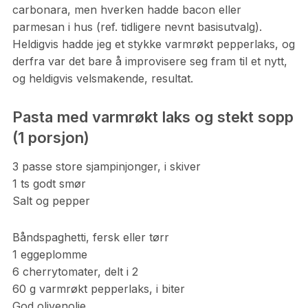
carbonara, men hverken hadde bacon eller
parmesan i hus (ref. tidligere nevnt basisutvalg).
Heldigvis hadde jeg et stykke varmrøkt pepperlaks, og
derfra var det bare å improvisere seg fram til et nytt,
og heldigvis velsmakende, resultat.
Pasta med varmrøkt laks og stekt sopp
(1 porsjon)
3 passe store sjampinjonger, i skiver
1 ts godt smør
Salt og pepper
Båndspaghetti, fersk eller tørr
1 eggeplomme
6 cherrytomater, delt i 2
60 g varmrøkt pepperlaks, i biter
God olivenolje