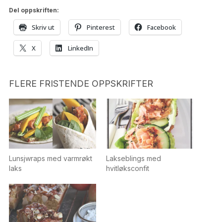
Del oppskriften:
Skriv ut
Pinterest
Facebook
X
LinkedIn
FLERE FRISTENDE OPPSKRIFTER
Lunsjwraps med varmrøkt
Lakseblings med
laks
hvitløksconfit