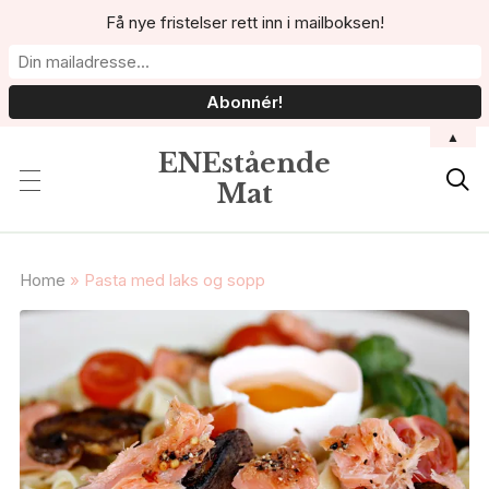
Få nye fristelser rett inn i mailboksen!
▲
ENEstående

Mat
Home
»
Pasta med laks og sopp