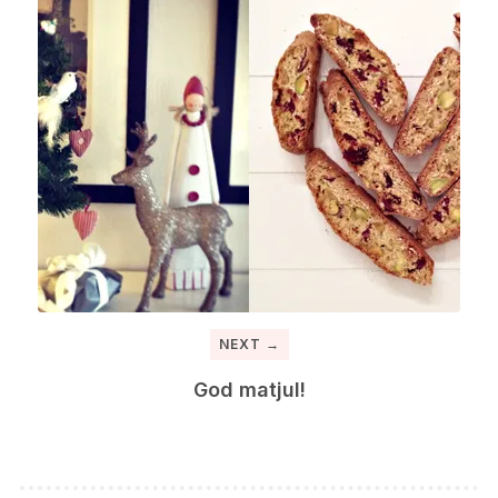
NEXT →
God matjul!