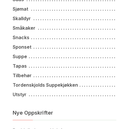
Sjømat
Skalldyr
Småkaker
Snacks
Sponset
Suppe
Tapas
Tilbehør
Tordenskjolds Suppekjøkken
Utstyr
Nye Oppskrifter