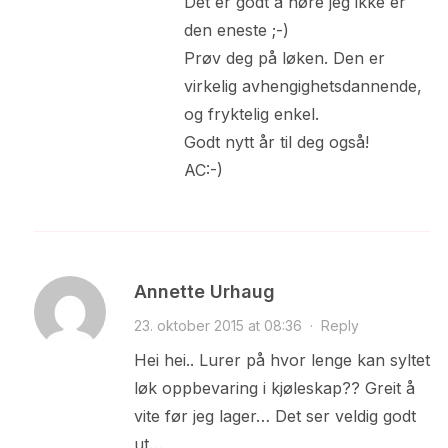
Det er godt å høre jeg ikke er
den eneste ;-)
Prøv deg på løken. Den er
virkelig avhengighetsdannende,
og fryktelig enkel.
Godt nytt år til deg også!
AC:-)
Annette Urhaug
23. oktober 2015 at 08:36
·
Reply
Hei hei.. Lurer på hvor lenge kan syltet
løk oppbevaring i kjøleskap?? Greit å
vite før jeg lager… Det ser veldig godt
ut…