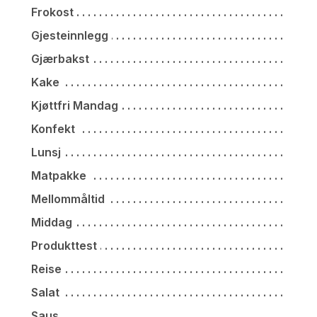
Frokost
Gjesteinnlegg
Gjærbakst
Kake
Kjøttfri Mandag
Konfekt
Lunsj
Matpakke
Mellommåltid
Middag
Produkttest
Reise
Salat
Saus