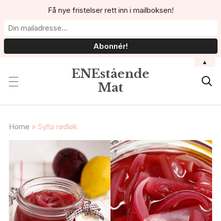
Få nye fristelser rett inn i mailboksen!
▲
ENEstående

Mat
Home
»
Sylta rødløk