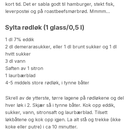
kort tid. Det er sabla godt til hamburger, stekt fisk,
leverpostei og på roastbeefsmørbrød. Mmmm…
Sylta rødløk (1 glass/0,5 l)
1 dl 7% eddik
2 dl demerarasukker, eller 1 dl brunt sukker og 1 dl
hvitt sukker
3 dl vann
Saften av 1 sitron
1 laurbærblad
4-5 middels store rødløk, i tynne båter
Skrell av de ytterste, tørre lagene på rødløkene og del
hver løk i 2. Skjær så i tynne båter. Kok opp eddik,
sukker, vann, sitronsaft og laurbærblad. Tilsett
løkbåtene og kok opp igjen. La alt stå og trekke (ikke
koke eller putre) i ca 10 minutter.