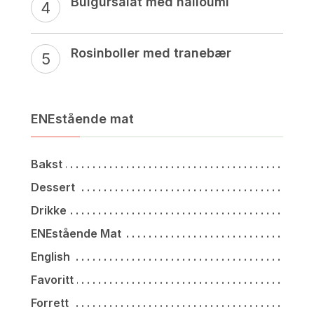
Bulgursalat med halloumi
Rosinboller med tranebær
ENEstående mat
Bakst
Dessert
Drikke
ENEstående Mat
English
Favoritt
Forrett