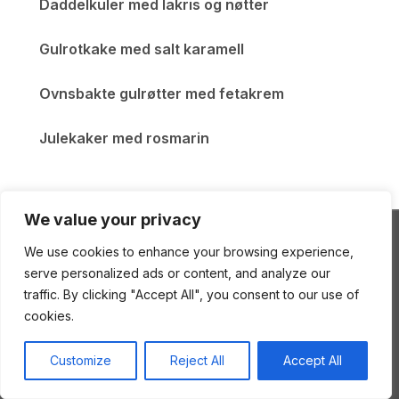
Daddelkuler med lakris og nøtter
Gulrotkake med salt karamell
Ovnsbakte gulrøtter med fetakrem
Julekaker med rosmarin
We value your privacy
We use cookies to enhance your browsing experience,
ENEstående Mat
serve personalized ads or content, and analyze our
traffic. By clicking "Accept All", you consent to our use of
cookies.
Copyright © 2026 ENEstående Mat
—
Gourmand
Customize
Reject All
Accept All
Theme
by
WPZOOM