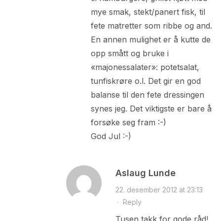
mye smak, stekt/panert fisk, til
fete matretter som ribbe og and.
En annen mulighet er å kutte de
opp smått og bruke i
«majonessalater»: potetsalat,
tunfiskrøre o.l. Det gir en god
balanse til den fete dressingen
synes jeg. Det viktigste er bare å
forsøke seg fram :-)
God Jul :-)
Aslaug Lunde
22. desember 2012 at 23:13
·
Reply
Tusen takk for gode råd!