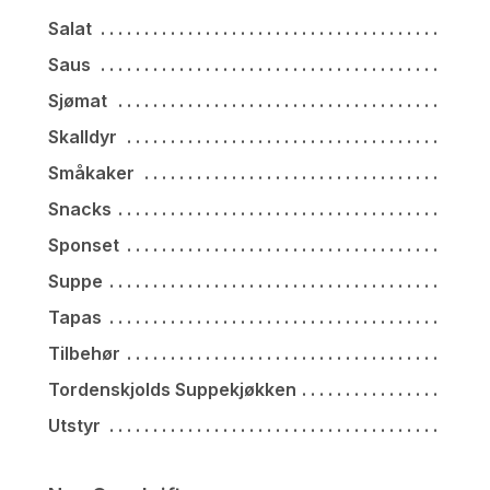
Salat
Saus
Sjømat
Skalldyr
Småkaker
Snacks
Sponset
Suppe
Tapas
Tilbehør
Tordenskjolds Suppekjøkken
Utstyr