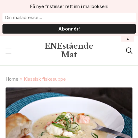
Få nye fristelser rett inn i mailboksen!
▲
ENEstående

Mat
Home
»
Klassisk fiskesuppe