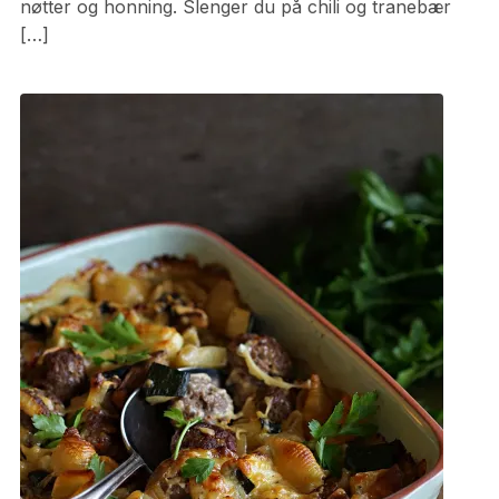
nøtter og honning. Slenger du på chili og tranebær
[…]