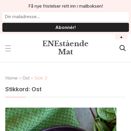
Få nye fristelser rett inn i mailboksen!
▲
ENEstående

Mat
Home
»
Ost
»
Side 3
Stikkord:
Ost