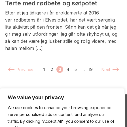
Terte med rødbete og søtpotet
Etter at jeg tidligere i år proklamerte at 2016
var rødbetens år i Elveslottet, har det vært sørgelig
lite aktivitet på den fronten. Sånn kan det gå når jeg
gir meg selv utfordringer: jeg går ofte skyhøyt ut, og
så kan det være jeg lusker stille og rolig videre, med
halen mellom […]
1
2
3
4
5
…
19
Previous
Next
We value your privacy
We use cookies to enhance your browsing experience,
ENEstående Mat
serve personalized ads or content, and analyze our
traffic. By clicking "Accept All", you consent to our use of