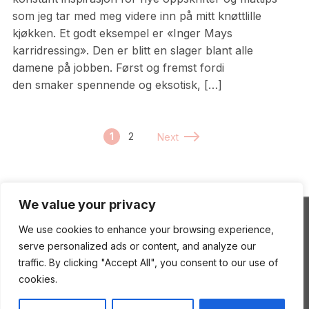
som jeg tar med meg videre inn på mitt knøttlille
kjøkken. Et godt eksempel er «Inger Mays
karridressing». Den er blitt en slager blant alle
damene på jobben. Først og fremst fordi
den smaker spennende og eksotisk, […]
1
2
Next
We value your privacy
We use cookies to enhance your browsing experience,
ENEstående Mat
serve personalized ads or content, and analyze our
traffic. By clicking "Accept All", you consent to our use of
cookies.
Copyright © 2026 ENEstående Mat
—
Gourmand