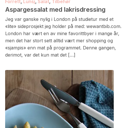
Forrett
,
Lunsj
,
Salat
,
Tilbehør
Aspargessalat med lakrisdressing
Jeg var ganske nylig i London på studietur med et
«lite» sideprosjekt jeg holder på med: wewantbib.com.
London har vært en av mine favorittbyer i mange år,
men det har stort sett alltid vært mer shopping og
«sjampis» enn mat på programmet. Denne gangen,
derimot, var det kun mat det […]