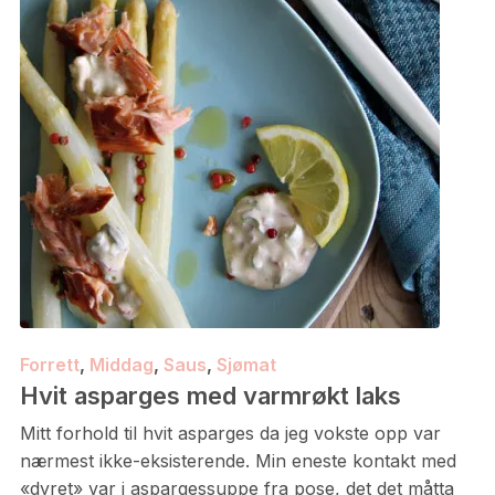
Forrett
,
Middag
,
Saus
,
Sjømat
Hvit asparges med varmrøkt laks
Mitt forhold til hvit asparges da jeg vokste opp var
nærmest ikke-eksisterende. Min eneste kontakt med
«dyret» var i aspargessuppe fra pose, det det måtta