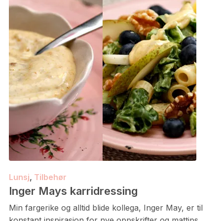
Lunsj
,
Tilbehør
Inger Mays karridressing
Min fargerike og alltid blide kollega, Inger May, er til
konstant inspirasjon for nye oppskrifter og mattips