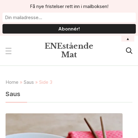
Få nye fristelser rett inn i mailboksen!
▲
ENEstående

Mat
Home
»
Saus
»
Side 3
Saus