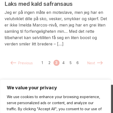
Laks med kald safransaus
Jeg er på ingen måte en moteslave, men jeg har en
velutviklet dille på sko, vesker, smykker og skjerf. Det
er ikke Imelda Marcos-nivå, men jeg har en grei liten
samling til forfengeligheten min… Med det rette
tilbehøret kan selvtilliten få seg en liten boost og
verden smiler litt bredere – […]
1
2
3
4
5
6
Previous
Next
We value your privacy
We use cookies to enhance your browsing experience,
ENEstående Mat
serve personalized ads or content, and analyze our
traffic. By clicking "Accept All", you consent to our use of