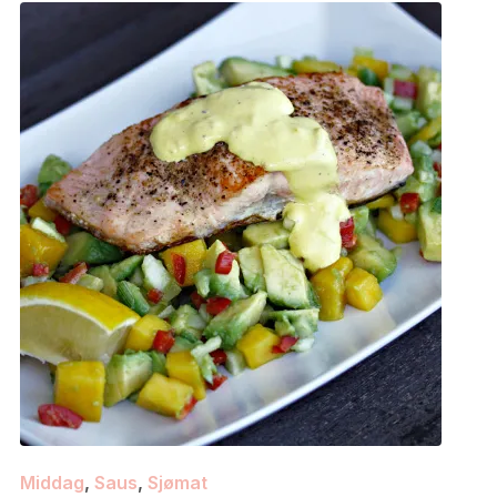
Middag
,
Saus
,
Sjømat