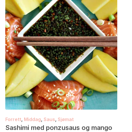
Forrett
,
Middag
,
Saus
,
Sjømat
Sashimi med ponzusaus og mango