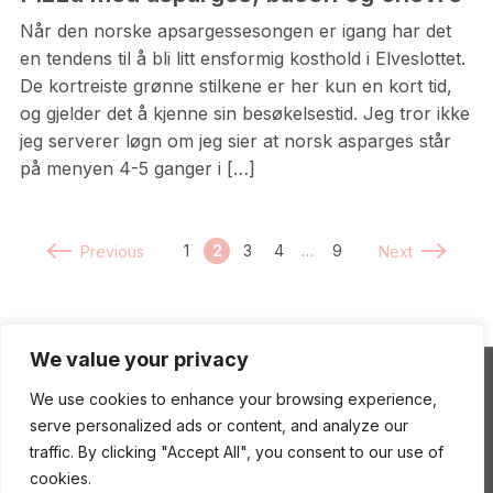
Når den norske apsargessesongen er igang har det
en tendens til å bli litt ensformig kosthold i Elveslottet.
De kortreiste grønne stilkene er her kun en kort tid,
og gjelder det å kjenne sin besøkelsestid. Jeg tror ikke
jeg serverer løgn om jeg sier at norsk asparges står
på menyen 4-5 ganger i […]
1
2
3
4
…
9
Previous
Next
We value your privacy
We use cookies to enhance your browsing experience,
ENEstående Mat
serve personalized ads or content, and analyze our
traffic. By clicking "Accept All", you consent to our use of
cookies.