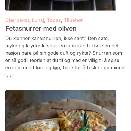
Gjærbakst
,
Lunsj
,
Tapas
,
Tilbehør
Fetasnurrer med oliven
Du kjenner kanelsnurren, ikke sant? Den søte,
myke og krydrede snurren som kan forføre en hel
nasjon bare på sin gode duft og rykte? Snurren som
er så god i teorien at du til og med er villig til å spise
en som er litt tørr og kjip, bare for å friske opp minnet
[…]