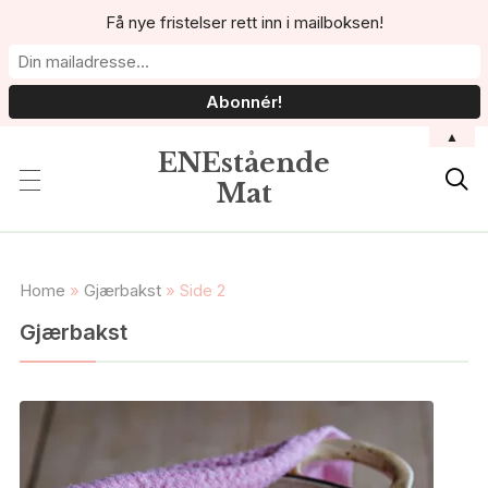
Få nye fristelser rett inn i mailboksen!
▲
ENEstående

Mat
Home
»
Gjærbakst
»
Side 2
Gjærbakst