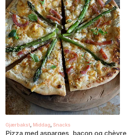
Gjærbakst
,
Middag
,
Snacks
Pizza med asparges, bacon og chèvre