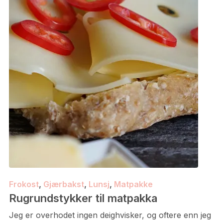
Frokost
,
Gjærbakst
,
Lunsj
,
Matpakke
Rugrundstykker til matpakka
Jeg er overhodet ingen deighvisker, og oftere enn jeg