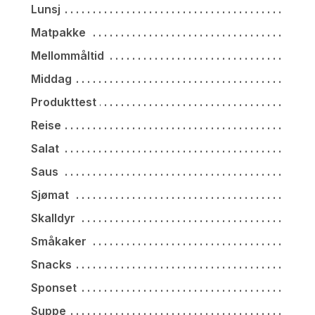
Lunsj
Matpakke
Mellommåltid
Middag
Produkttest
Reise
Salat
Saus
Sjømat
Skalldyr
Småkaker
Snacks
Sponset
Suppe