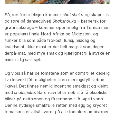
Så, inn fra sidelinjen kommer
shakshuka
og skaper liv
og røre på dansegulvet!
Shakshouka
– berbersk for
grønnsaksragu – kommer opprinnelig fra Tunisia men
er populært i hele Nord-Afrika og Midtøsten, og
funker bra som både frokost, lunsj, middag og
kveldsmat. Ikke minst er det helt magisk som dagen
derpå-mat, med mye smak og kjærlighet til å styrke en
midlertidig sart sjel.
Og vips! så har de tomatene som er dømt til et kjedelig
liv i løsvekt fått muligheten til en meningsfylt sjebne
likevel. Det finnes nemlig ingenting smakløst og kleint
med
shakshuka
. Bare navnet er nok til å få eksotiske
bilder på netthinnen og få tennene til å løpe i vann.
Denne nydelige smakfulle retten med egg og krydret
tomatsaus er altså svaret på alle tomaters ambisjoner