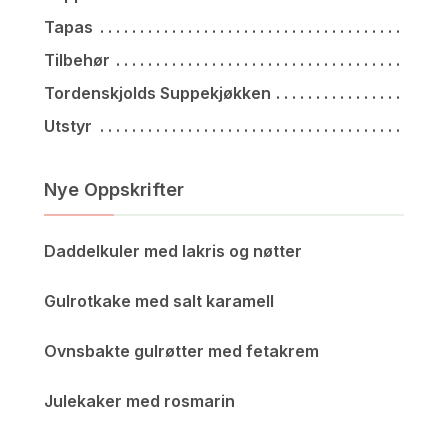
Tapas
Tilbehør
Tordenskjolds Suppekjøkken
Utstyr
Nye Oppskrifter
Daddelkuler med lakris og nøtter
Gulrotkake med salt karamell
Ovnsbakte gulrøtter med fetakrem
Julekaker med rosmarin