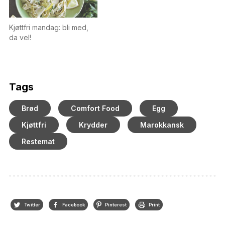
Kjøttfri mandag: bli med,
da vel!
Tags
Brød
Comfort Food
Egg
Kjøttfri
Krydder
Marokkansk
Restemat
Twitter
Facebook
Pinterest
Print