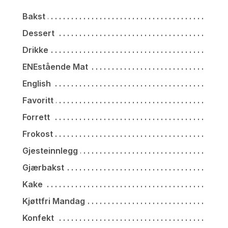
Bakst
Dessert
Drikke
ENEstående Mat
English
Favoritt
Forrett
Frokost
Gjesteinnlegg
Gjærbakst
Kake
Kjøttfri Mandag
Konfekt