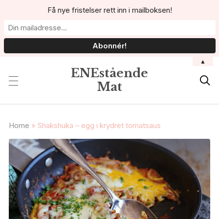
Få nye fristelser rett inn i mailboksen!
▲
ENEstående

Mat
Home
»
Shakshuka – egg i krydret tomatsaus