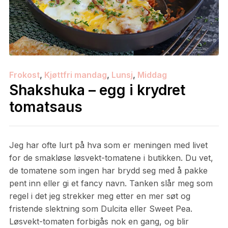
Frokost
,
Kjøttfri mandag
,
Lunsj
,
Middag
Shakshuka – egg i krydret
tomatsaus
Jeg har ofte lurt på hva som er meningen med livet
for de smakløse løsvekt-tomatene i butikken. Du vet,
de tomatene som ingen har brydd seg med å pakke
pent inn eller gi et fancy navn. Tanken slår meg som
regel i det jeg strekker meg etter en mer søt og
fristende slektning som Dulcita eller Sweet Pea.
Løsvekt-tomaten forbigås nok en gang, og blir