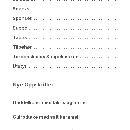
Snacks
Sponset
Suppe
Tapas
Tilbehør
Tordenskjolds Suppekjøkken
Utstyr
Nye Oppskrifter
Daddelkuler med lakris og nøtter
Gulrotkake med salt karamell