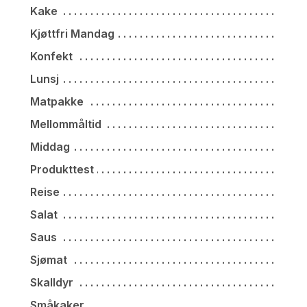
Kake
Kjøttfri Mandag
Konfekt
Lunsj
Matpakke
Mellommåltid
Middag
Produkttest
Reise
Salat
Saus
Sjømat
Skalldyr
Småkaker