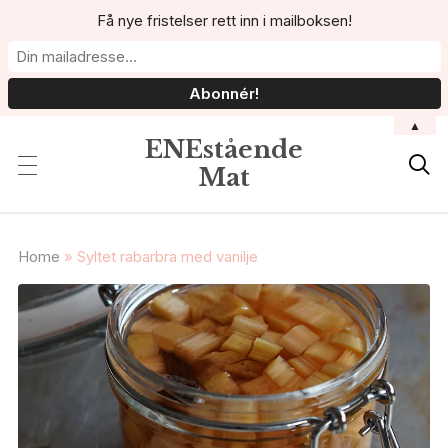
Få nye fristelser rett inn i mailboksen!
▲
ENEstående

Mat
Home
»
Syltet rabarbra med vanilje