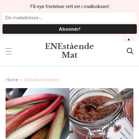
Få nye fristelser rett inn i mailboksen!
▲
ENEstående

Mat
Home
»
Rabarbrachutney