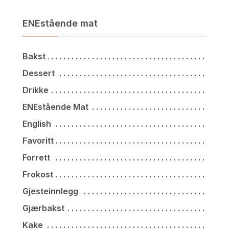
ENEstående mat
Bakst
Dessert
Drikke
ENEstående Mat
English
Favoritt
Forrett
Frokost
Gjesteinnlegg
Gjærbakst
Kake