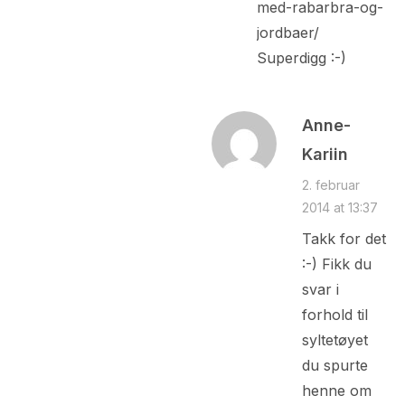
med-rabarbra-og-
jordbaer/
Superdigg :-)
Anne-
Kariin
2. februar
2014 at 13:37
Takk for det
:-) Fikk du
svar i
forhold til
syltetøyet
du spurte
henne om