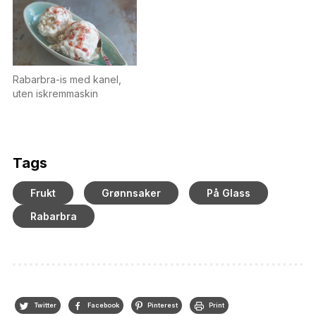
Rabarbra-is med kanel,
uten iskremmaskin
Tags
Frukt
Grønnsaker
På Glass
Rabarbra
Twitter
Facebook
Pinterest
Print