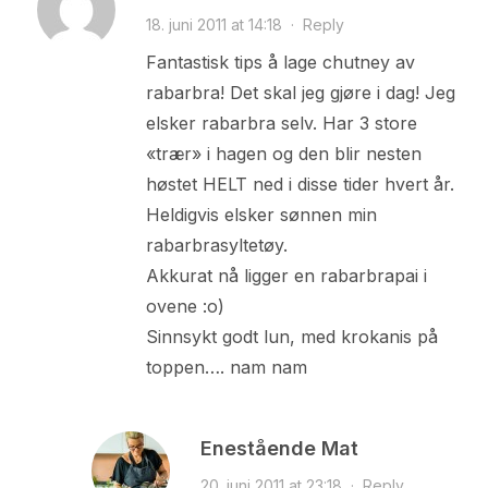
18. juni 2011 at 14:18
·
Reply
Fantastisk tips å lage chutney av
rabarbra! Det skal jeg gjøre i dag! Jeg
elsker rabarbra selv. Har 3 store
«trær» i hagen og den blir nesten
høstet HELT ned i disse tider hvert år.
Heldigvis elsker sønnen min
rabarbrasyltetøy.
Akkurat nå ligger en rabarbrapai i
ovene :o)
Sinnsykt godt lun, med krokanis på
toppen…. nam nam
Enestående Mat
20. juni 2011 at 23:18
·
Reply