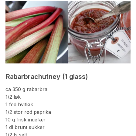
Rabarbrachutney (1 glass)
ca 350 g rabarbra
1/2 løk
1 fed hvitløk
1/2 stor rød paprika
10 g frisk ingefær
1 dl brunt sukker
1/2 ts salt