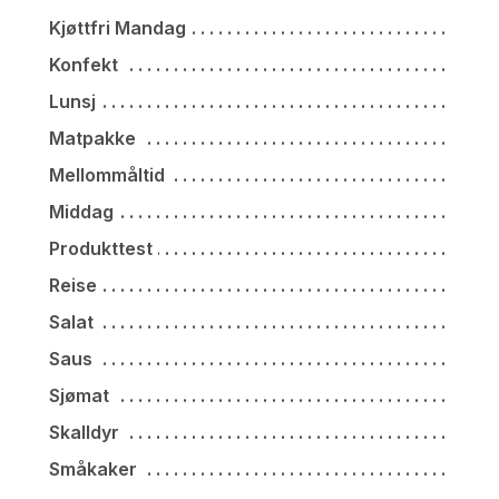
Kjøttfri Mandag
Konfekt
Lunsj
Matpakke
Mellommåltid
Middag
Produkttest
Reise
Salat
Saus
Sjømat
Skalldyr
Småkaker