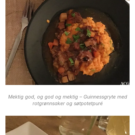
Mektig god, og god og mektig – Guinnessgryte med
rotgrønnsaker og søtpotetpuré