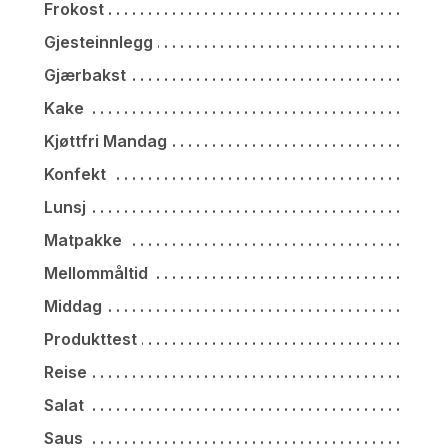
Frokost
Gjesteinnlegg
Gjærbakst
Kake
Kjøttfri Mandag
Konfekt
Lunsj
Matpakke
Mellommåltid
Middag
Produkttest
Reise
Salat
Saus