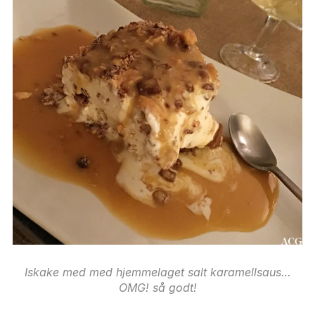
Iskake med med hjemmelaget salt karamellsaus…
OMG! så godt!