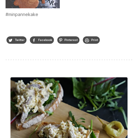
#minpannekake
Twitter
Facebook
Pinterest
Print