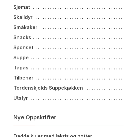
Sjømat
Skalldyr
Småkaker
Snacks
Sponset
Suppe
Tapas
Tilbehør
Tordenskjolds Suppekjøkken
Utstyr
Nye Oppskrifter
Daddelkuler med lakris og nøtter