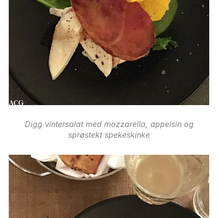
Digg vintersalat med mozzarella, appelsin og
sprøstekt spekeskinke