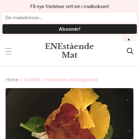
Få nye fristelser rett inn i mailboksen!
▲
ENEstående

Mat
Home
»
EatWith – framtidens middagsbord