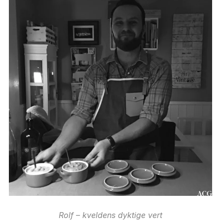
Rolf – kveldens dyktige vert