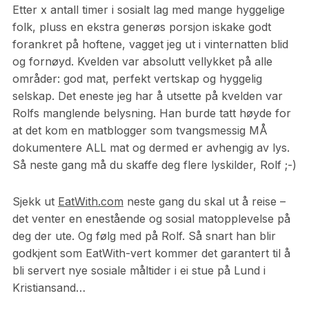
Etter x antall timer i sosialt lag med mange hyggelige
folk, pluss en ekstra generøs porsjon iskake godt
forankret på hoftene, vagget jeg ut i vinternatten blid
og fornøyd. Kvelden var absolutt vellykket på alle
områder: god mat, perfekt vertskap og hyggelig
selskap. Det eneste jeg har å utsette på kvelden var
Rolfs manglende belysning. Han burde tatt høyde for
at det kom en matblogger som tvangsmessig MÅ
dokumentere ALL mat og dermed er avhengig av lys.
Så neste gang må du skaffe deg flere lyskilder, Rolf ;-)
Sjekk ut
EatWith.com
neste gang du skal ut å reise –
det venter en enestående og sosial matopplevelse på
deg der ute. Og følg med på Rolf. Så snart han blir
godkjent som EatWith-vert kommer det garantert til å
bli servert nye sosiale måltider i ei stue på Lund i
Kristiansand…