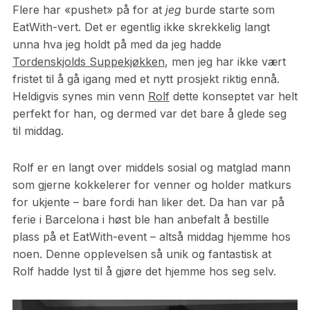
Flere har «pushet» på for at
jeg
burde starte som
EatWith-vert. Det er egentlig ikke skrekkelig langt
unna hva jeg holdt på med da jeg hadde
Tordenskjolds Suppekjøkken
, men jeg har ikke vært
fristet til å gå igang med et nytt prosjekt riktig ennå.
Heldigvis synes min venn
Rolf
dette konseptet var helt
perfekt for han, og dermed var det bare å glede seg
til middag.
Rolf er en langt over middels sosial og matglad mann
som gjerne kokkelerer for venner og holder matkurs
for ukjente – bare fordi han liker det. Da han var på
ferie i Barcelona i høst ble han anbefalt å bestille
plass på et EatWith-event – altså middag hjemme hos
noen. Denne opplevelsen så unik og fantastisk at
Rolf hadde lyst til å gjøre det hjemme hos seg selv.