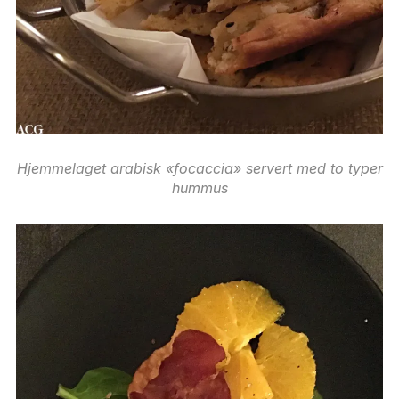
Hjemmelaget arabisk «focaccia» servert med to typer
hummus