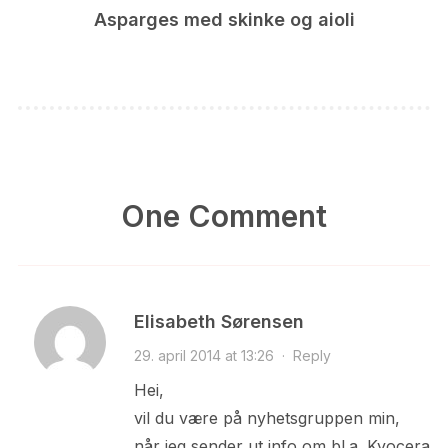
Asparges med skinke og aioli
One Comment
Elisabeth Sørensen
29. april 2014 at 13:26
·
Reply
Hei,
vil du være på nyhetsgruppen min,
når jeg sender ut info om bl.a. Kyocera