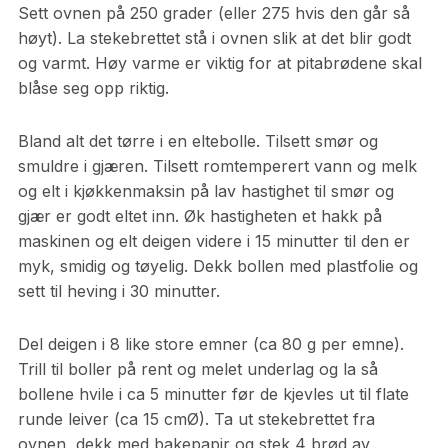
Sett ovnen på 250 grader (eller 275 hvis den går så
høyt). La stekebrettet stå i ovnen slik at det blir godt
og varmt. Høy varme er viktig for at pitabrødene skal
blåse seg opp riktig.
Bland alt det tørre i en eltebolle. Tilsett smør og
smuldre i gjæren. Tilsett romtemperert vann og melk
og elt i kjøkkenmaksin på lav hastighet til smør og
gjær er godt eltet inn. Øk hastigheten et hakk på
maskinen og elt deigen videre i 15 minutter til den er
myk, smidig og tøyelig. Dekk bollen med plastfolie og
sett til heving i 30 minutter.
Del deigen i 8 like store emner (ca 80 g per emne).
Trill til boller på rent og melet underlag og la så
bollene hvile i ca 5 minutter før de kjevles ut til flate
runde leiver (ca 15 cmØ). Ta ut stekebrettet fra
ovnen, dekk med bakepapir og stek 4 brød av