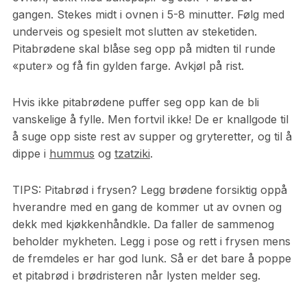
gangen. Stekes midt i ovnen i 5-8 minutter. Følg med
underveis og spesielt mot slutten av steketiden.
Pitabrødene skal blåse seg opp på midten til runde
«puter» og få fin gylden farge. Avkjøl på rist.
Hvis ikke pitabrødene puffer seg opp kan de bli
vanskelige å fylle. Men fortvil ikke! De er knallgode til
å suge opp siste rest av supper og gryteretter, og til å
dippe i
hummus
og
tzatziki
.
TIPS: Pitabrød i frysen? Legg brødene forsiktig oppå
hverandre med en gang de kommer ut av ovnen og
dekk med kjøkkenhåndkle. Da faller de sammenog
beholder mykheten. Legg i pose og rett i frysen mens
de fremdeles er har god lunk. Så er det bare å poppe
et pitabrød i brødristeren når lysten melder seg.