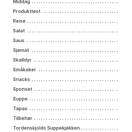
Middag
Produkttest
Reise
Salat
Saus
Sjømat
Skalldyr
Småkaker
Snacks
Sponset
Suppe
Tapas
Tilbehør
Tordenskjolds Suppekjøkken