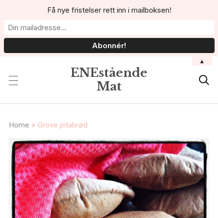
Få nye fristelser rett inn i mailboksen!
▲
ENEstående

Mat
Home
»
Grove pitabrød