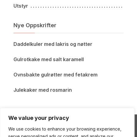
Utstyr
Nye Oppskrifter
Daddelkuler med lakris og nøtter
Gulrotkake med salt karamell
Ovnsbakte gulrøtter med fetakrem
Julekaker med rosmarin
We value your privacy
We use cookies to enhance your browsing experience,
ENEstående Mat
serve personalized ads or content, and analyze our