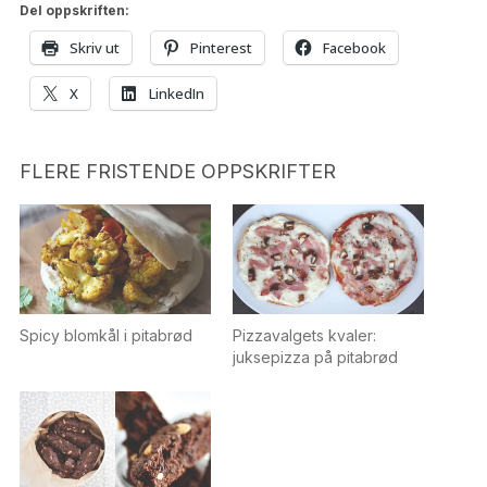
Del oppskriften:
Skriv ut
Pinterest
Facebook
X
LinkedIn
FLERE FRISTENDE OPPSKRIFTER
Spicy blomkål i pitabrød
Pizzavalgets kvaler:
juksepizza på pitabrød