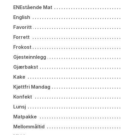
ENEstående Mat
English
Favoritt
Forrett
Frokost
Gjesteinnlegg
Gjærbakst
Kake
Kjøttfri Mandag
Konfekt
Lunsj
Matpakke
Mellommåltid