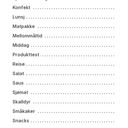
Konfekt
Lunsj
Matpakke
Mellommåltid
Middag
Produkttest
Reise
Salat
Saus
Sjømat
Skalldyr
Småkaker
Snacks