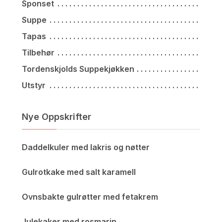
Sponset
Suppe
Tapas
Tilbehør
Tordenskjolds Suppekjøkken
Utstyr
Nye Oppskrifter
Daddelkuler med lakris og nøtter
Gulrotkake med salt karamell
Ovnsbakte gulrøtter med fetakrem
Julekaker med rosmarin