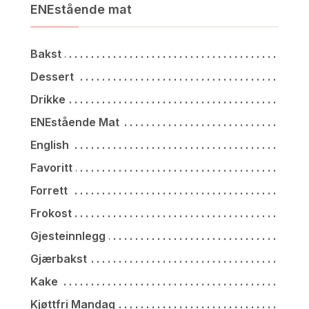
ENEstående mat
Bakst
Dessert
Drikke
ENEstående Mat
English
Favoritt
Forrett
Frokost
Gjesteinnlegg
Gjærbakst
Kake
Kjøttfri Mandag