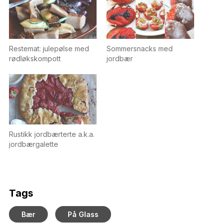
Restemat: julepølse med
Sommersnacks med
rødløkskompott
jordbær
Rustikk jordbærterte a.k.a.
jordbærgalette
Tags
Bær
På Glass