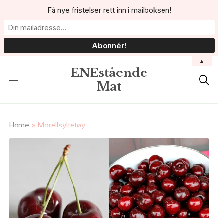
Få nye fristelser rett inn i mailboksen!
▲
ENEstående

Mat
Home
»
Morellsyltetøy