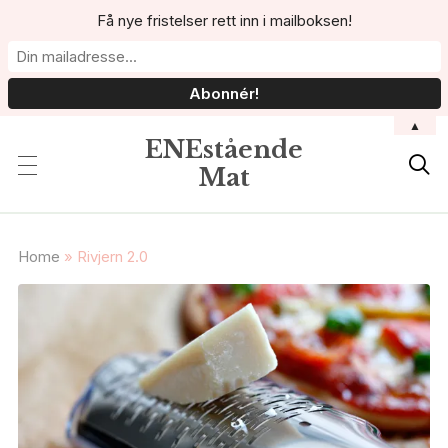
Få nye fristelser rett inn i mailboksen!
▲
ENEstående

Mat
Home
»
Rivjern 2.0