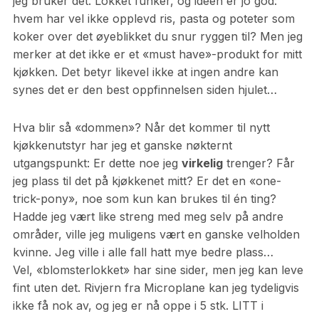
jeg bruker det. Lokket funker, og idéen er jo god:
hvem har vel ikke opplevd ris, pasta og poteter som
koker over det øyeblikket du snur ryggen til? Men jeg
merker at det ikke er et «must have»-produkt for mitt
kjøkken. Det betyr likevel ikke at ingen andre kan
synes det er den best oppfinnelsen siden hjulet…
Hva blir så «dommen»? Når det kommer til nytt
kjøkkenutstyr har jeg et ganske nøkternt
utgangspunkt: Er dette noe jeg
virkelig
trenger? Får
jeg plass til det på kjøkkenet mitt? Er det en «one-
trick-pony», noe som kun kan brukes til én ting?
Hadde jeg vært like streng med meg selv på andre
områder, ville jeg muligens vært en ganske velholden
kvinne. Jeg ville i alle fall hatt mye bedre plass…
Vel, «blomsterlokket» har sine sider, men jeg kan leve
fint uten det. Rivjern fra Microplane kan jeg tydeligvis
ikke få nok av, og jeg er nå oppe i 5 stk. LITT i