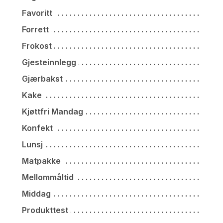
Favoritt
Forrett
Frokost
Gjesteinnlegg
Gjærbakst
Kake
Kjøttfri Mandag
Konfekt
Lunsj
Matpakke
Mellommåltid
Middag
Produkttest