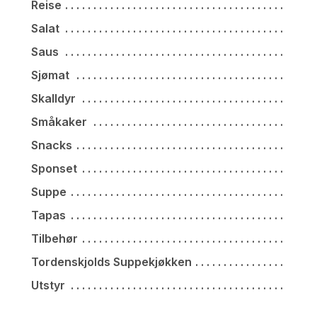
Reise
Salat
Saus
Sjømat
Skalldyr
Småkaker
Snacks
Sponset
Suppe
Tapas
Tilbehør
Tordenskjolds Suppekjøkken
Utstyr