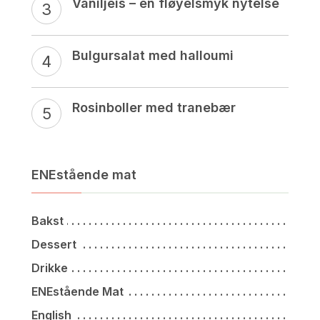
Vaniljeis – en fløyelsmyk nytelse
Bulgursalat med halloumi
Rosinboller med tranebær
ENEstående mat
Bakst
Dessert
Drikke
ENEstående Mat
English