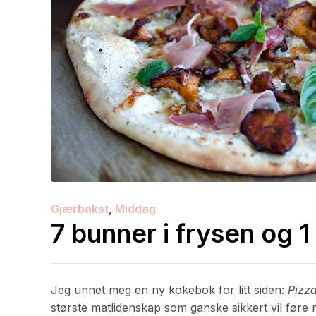
Gjærbakst
,
Middag
7 bunner i frysen og 1
Jeg unnet meg en ny kokebok for litt siden:
Pizz
største matlidenskap som ganske sikkert vil føre 