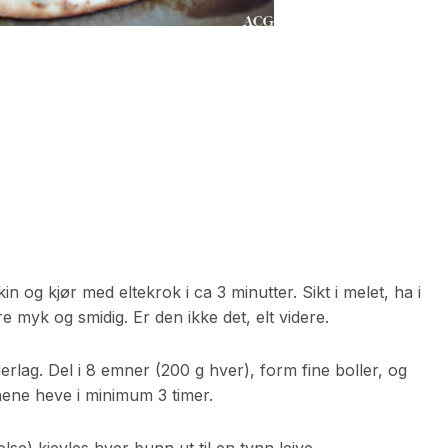
n og kjør med eltekrok i ca 3 minutter. Sikt i melet, ha i
re myk og smidig. Er den ikke det, elt videre.
erlag. Del i 8 emner (200 g hver), form fine boller, og
nene heve i minimum 3 timer.
se) kjevles hver bunn ut til en tynn leive.