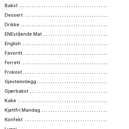
Bakst
Dessert
Drikke
ENEstående Mat
English
Favoritt
Forrett
Frokost
Gjesteinnlegg
Gjærbakst
Kake
Kjøttfri Mandag
Konfekt