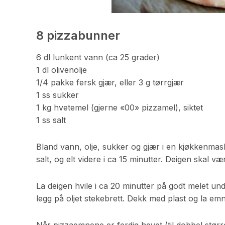
8 pizzabunner
6 dl lunkent vann (ca 25 grader)
1 dl olivenolje
1/4 pakke fersk gjær, eller 3 g tørrgjær
1 ss sukker
1 kg hvetemel (gjerne «00» pizzamel), siktet
1 ss salt
Bland vann, olje, sukker og gjær i en kjøkkenmaski
salt, og elt videre i ca 15 minutter. Deigen skal væ
La deigen hvile i ca 20 minutter på godt melet und
legg på oljet stekebrett. Dekk med plast og la em
Når pizzaemnene er ferdig hevet (til dobbel størrel