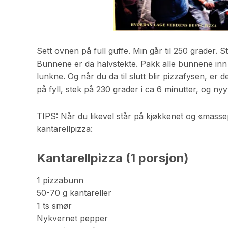
Sett ovnen på full guffe. Min går til 250 grader. S
Bunnene er da halvstekte. Pakk alle bunnene inn 
lunkne. Og når du da til slutt blir pizzafysen, er
på fyll, stek på 230 grader i ca 6 minutter, og nyy
TIPS: Når du likevel står på kjøkkenet og «mass
kantarellpizza:
Kantarellpizza (1 porsjon)
1 pizzabunn
50-70 g kantareller
1 ts smør
Nykvernet pepper