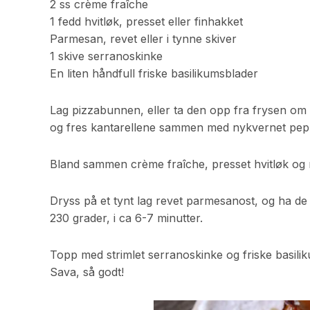
2 ss crème fraîche
1 fedd hvitløk, presset eller finhakket
Parmesan, revet eller i tynne skiver
1 skive serranoskinke
En liten håndfull friske basilikumsblader
Lag pizzabunnen, eller ta den opp fra frysen om
og fres kantarellene sammen med nykvernet peppe
Bland sammen crème fraîche, presset hvitløk og
Dryss på et tynt lag revet parmesanost, og ha de
230 grader, i ca 6-7 minutter.
Topp med strimlet serranoskinke og friske basil
Sava, så godt!