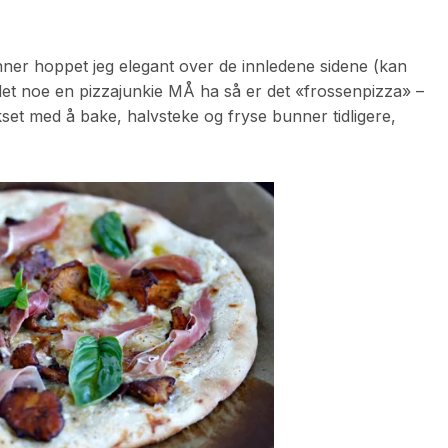
er hoppet jeg elegant over de innledene sidene (kan
r det noe en pizzajunkie MÅ ha så er det «frossenpizza» –
kset med å bake, halvsteke og fryse bunner tidligere,