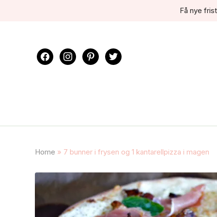
Få nye frist
facebook
instagram
pinterest
twitter
Home
»
7 bunner i frysen og 1 kantarellpizza i magen