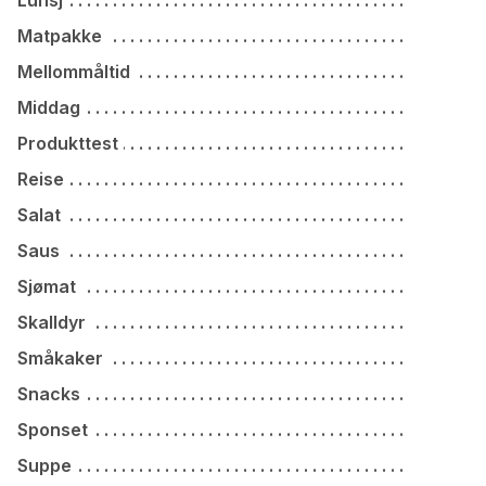
Lunsj
Matpakke
Mellommåltid
Middag
Produkttest
Reise
Salat
Saus
Sjømat
Skalldyr
Småkaker
Snacks
Sponset
Suppe