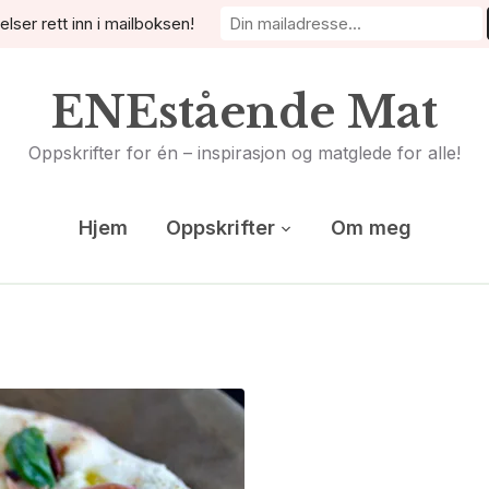
elser rett inn i mailboksen!
ENEstående Mat
Oppskrifter for én – inspirasjon og matglede for alle!
Hjem
Oppskrifter
Om meg