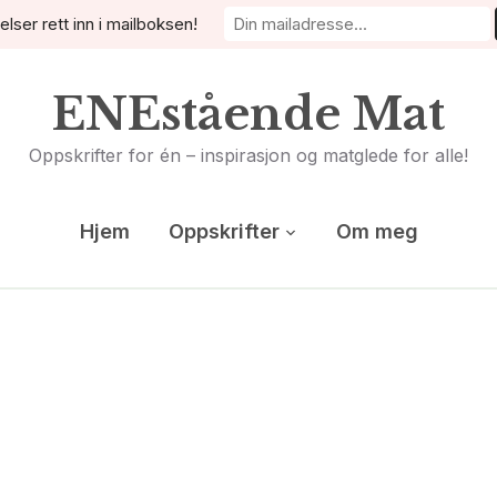
elser rett inn i mailboksen!
ENEstående Mat
Oppskrifter for én – inspirasjon og matglede for alle!
Hjem
Oppskrifter
Om meg