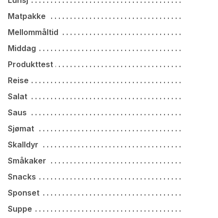
Lunsj
Matpakke
Mellommåltid
Middag
Produkttest
Reise
Salat
Saus
Sjømat
Skalldyr
Småkaker
Snacks
Sponset
Suppe