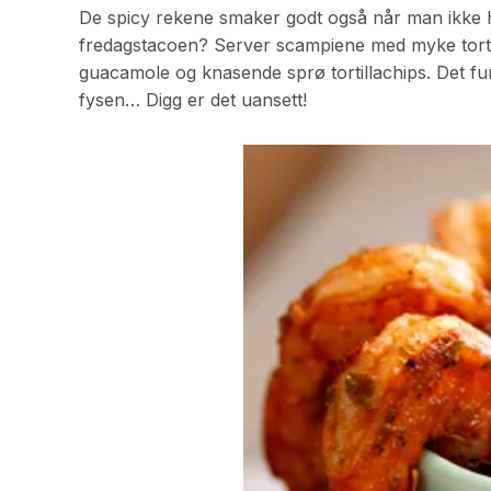
De spicy rekene smaker godt også når man ikke ha
fredagstacoen? Server scampiene med myke tortil
guacamole og knasende sprø tortillachips. Det fun
fysen… Digg er det uansett!