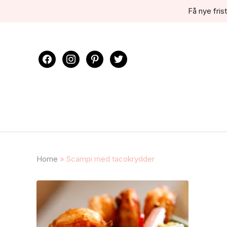
Få nye frist
facebook
instagram
pinterest
twitter
Home
»
Scampi med tacokrydder