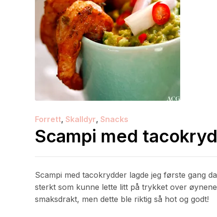
Forrett
,
Skalldyr
,
Snacks
Scampi med tacokry
Scampi med tacokrydder lagde jeg første gang d
sterkt som kunne lette litt på trykket over øynene. 
smaksdrakt, men dette ble riktig så hot og godt!