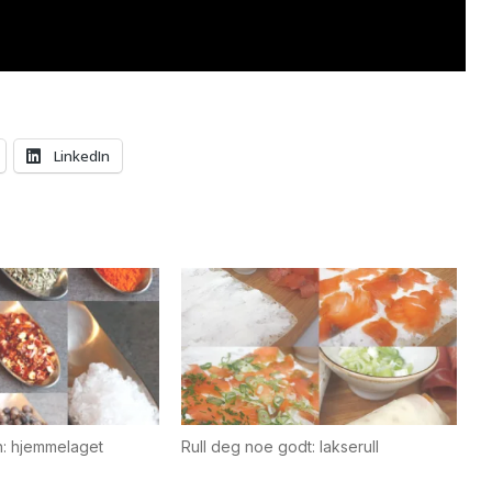
LinkedIn
n: hjemmelaget
Rull deg noe godt: lakserull