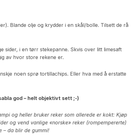
). Blande olje og krydder i en skål/bolle. Tilsett de rå
ider, i en tørr stekepanne. Skvis over litt limesaft
ig av hvor store rekene er.
kje noen sprø tortillachips. Eller hva med å erstatte
sabla god – helt objektivt sett ;-)
ampi og heller bruker reker som allerede er kokt: Kjøp
ydder og vend vanlige «norske» reker (rompempererte)
e – da blir de gummi!