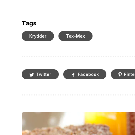
Tags
Krydder
Tex-Mex
Twitter
Facebook
Pinte