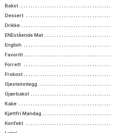
Bakst
Dessert
Drikke
ENEstående Mat
English
Favoritt
Forrett
Frokost
Gjesteinnlegg
Gjærbakst
Kake
Kjøttfri Mandag
Konfekt