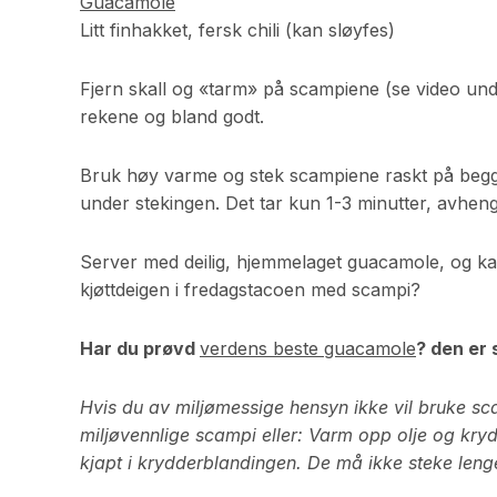
Guacamole
Litt finhakket, fersk chili (kan sløyfes)
Fjern skall og «tarm» på scampiene (se video under
rekene og bland godt.
Bruk høy varme og stek scampiene raskt på begge s
under stekingen. Det tar kun 1-3 minutter, avheng
Server med deilig, hjemmelaget guacamole, og kans
kjøttdeigen i fredagstacoen med scampi?
Har du prøvd
verdens beste guacamole
? den er 
Hvis du av miljømessige hensyn ikke vil bruke sc
miljøvennlige scampi eller: Varm opp olje og kr
kjapt i krydderblandingen. De må ikke steke leng