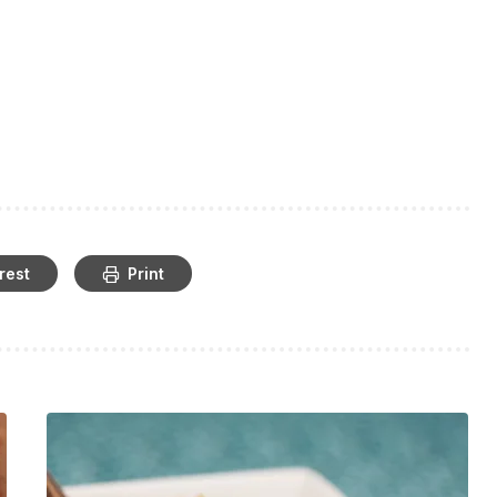
rest
Print