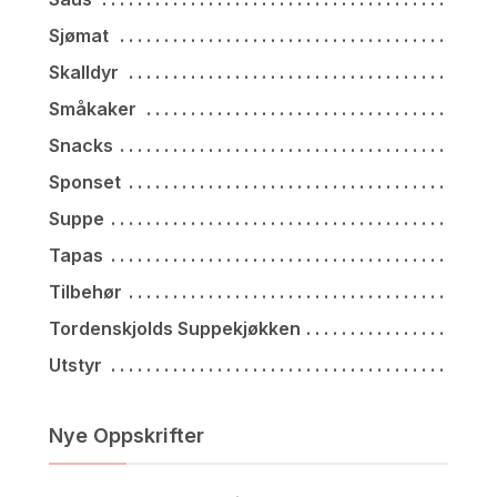
Sjømat
Skalldyr
Småkaker
Snacks
Sponset
Suppe
Tapas
Tilbehør
Tordenskjolds Suppekjøkken
Utstyr
Nye Oppskrifter