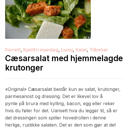
Forrett
,
Kjøttfri mandag
,
Lunsj
,
Salat
,
Tilbehør
Cæsarsalat med hjemmelagde
krutonger
«Original» Cæsarsalat består kun av salat, krutonger,
parmesanost og dressing. Det er likevel lov å
pynte på brura med kylling, bacon, egg eller reker
hvis du føler for det. Uansett hva du legger til, så er
det dressingen som spiller hovedrollen i denne
herlige, rustikke salaten. Det er den som gjør at det