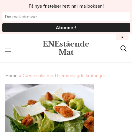
Få nye fristelser rett inn i mailboksen!
▲
ENEstående

Mat
Home
»
Cæsarsalat med hjemmelagde krutonger