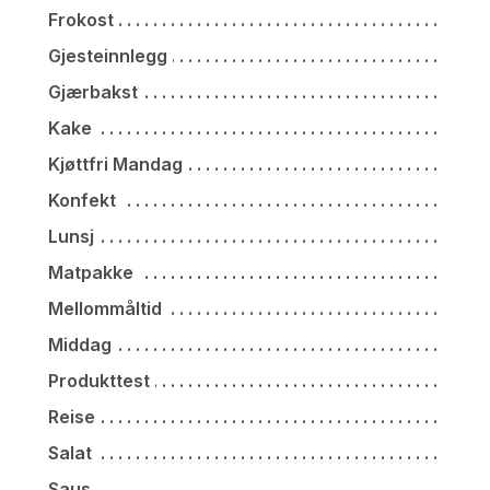
Frokost
Gjesteinnlegg
Gjærbakst
Kake
Kjøttfri Mandag
Konfekt
Lunsj
Matpakke
Mellommåltid
Middag
Produkttest
Reise
Salat
Saus