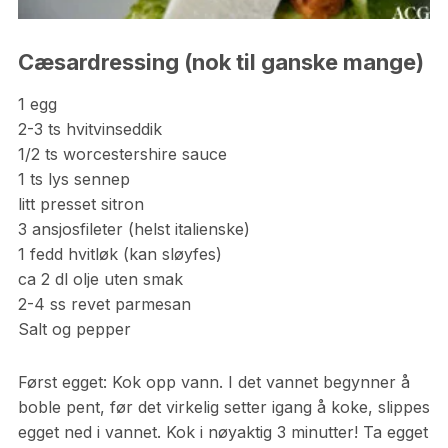
Cæsardressing (nok til ganske mange)
1 egg
2-3 ts hvitvinseddik
1/2 ts worcestershire sauce
1 ts lys sennep
litt presset sitron
3 ansjosfileter (helst italienske)
1 fedd hvitløk (kan sløyfes)
ca 2 dl olje uten smak
2-4 ss revet parmesan
Salt og pepper
Først egget: Kok opp vann. I det vannet begynner å
boble pent, før det virkelig setter igang å koke, slippes
egget ned i vannet. Kok i nøyaktig 3 minutter! Ta egget