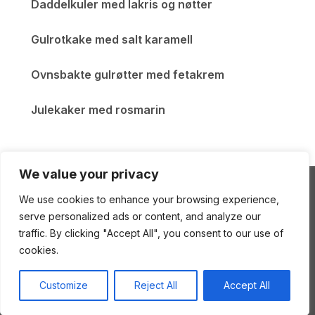
Daddelkuler med lakris og nøtter
Gulrotkake med salt karamell
Ovnsbakte gulrøtter med fetakrem
Julekaker med rosmarin
We value your privacy
We use cookies to enhance your browsing experience,
ENEstående Mat
serve personalized ads or content, and analyze our
traffic. By clicking "Accept All", you consent to our use of
cookies.
Copyright © 2026 ENEstående Mat
—
Gourmand
Customize
Reject All
Accept All
Theme
by
WPZOOM