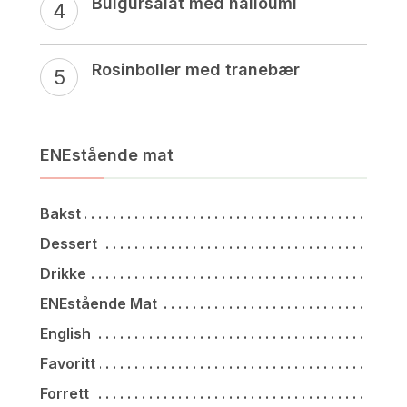
Bulgursalat med halloumi
Rosinboller med tranebær
ENEstående mat
Bakst
Dessert
Drikke
ENEstående Mat
English
Favoritt
Forrett