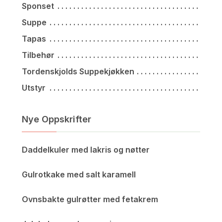
Sponset
Suppe
Tapas
Tilbehør
Tordenskjolds Suppekjøkken
Utstyr
Nye Oppskrifter
Daddelkuler med lakris og nøtter
Gulrotkake med salt karamell
Ovnsbakte gulrøtter med fetakrem