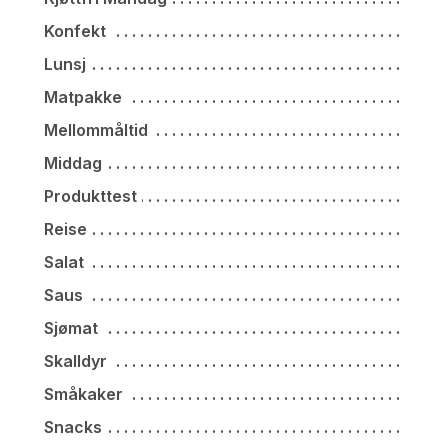
Konfekt
Lunsj
Matpakke
Mellommåltid
Middag
Produkttest
Reise
Salat
Saus
Sjømat
Skalldyr
Småkaker
Snacks