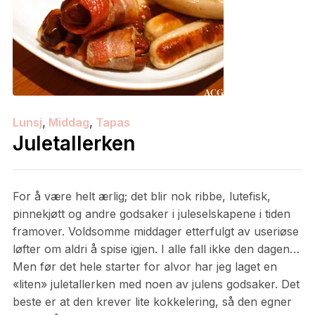
Lunsj
,
Middag
,
Tapas
Juletallerken
For å være helt ærlig; det blir nok ribbe, lutefisk,
pinnekjøtt og andre godsaker i juleselskapene i tiden
framover. Voldsomme middager etterfulgt av useriøse
løfter om aldri å spise igjen. I alle fall ikke den dagen…
Men før det hele starter for alvor har jeg laget en
«liten» juletallerken med noen av julens godsaker. Det
beste er at den krever lite kokkelering, så den egner