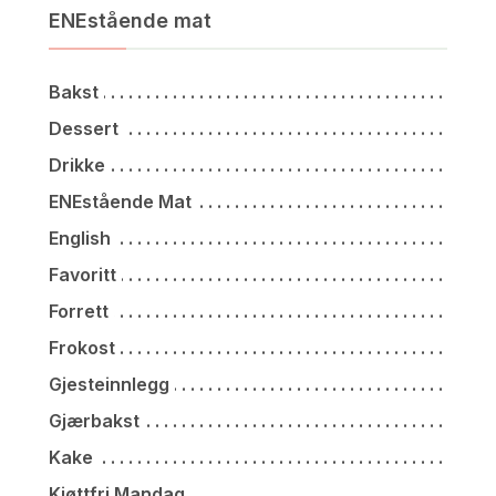
ENEstående mat
Bakst
Dessert
Drikke
ENEstående Mat
English
Favoritt
Forrett
Frokost
Gjesteinnlegg
Gjærbakst
Kake
Kjøttfri Mandag