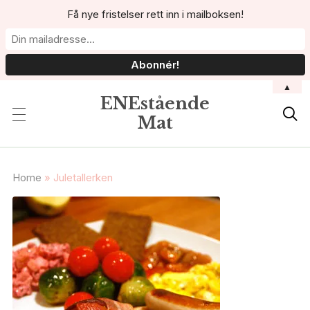
Få nye fristelser rett inn i mailboksen!
▲
ENEstående

Mat
Home
»
Juletallerken