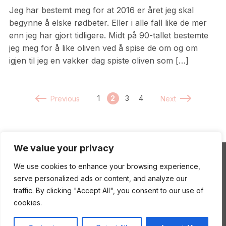
Jeg har bestemt meg for at 2016 er året jeg skal
begynne å elske rødbeter. Eller i alle fall like de mer
enn jeg har gjort tidligere. Midt på 90-tallet bestemte
jeg meg for å like oliven ved å spise de om og om
igjen til jeg en vakker dag spiste oliven som […]
1
2
3
4
Previous
Next
We value your privacy
We use cookies to enhance your browsing experience,
ENEstående Mat
serve personalized ads or content, and analyze our
traffic. By clicking "Accept All", you consent to our use of
cookies.
Copyright © 2026 ENEstående Mat
—
Gourmand