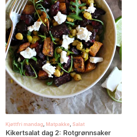
Kjøttfri mandag
,
Matpakke
,
Salat
Kikertsalat dag 2: Rotgrønnsaker