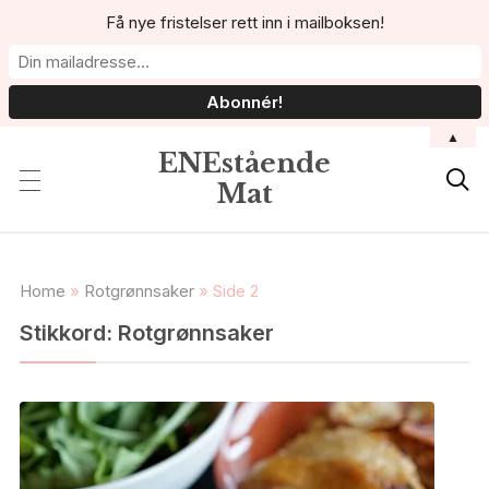
Få nye fristelser rett inn i mailboksen!
▲
ENEstående

Mat
Home
»
Rotgrønnsaker
»
Side 2
Stikkord:
Rotgrønnsaker