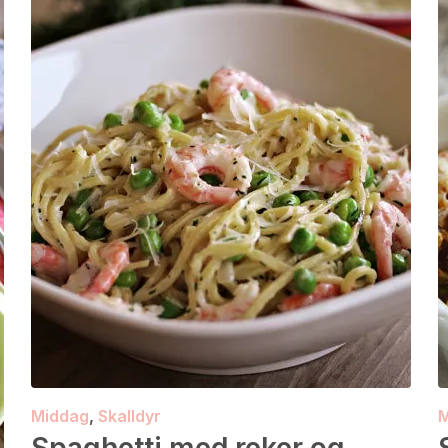
Middag
,
Skalldyr
M