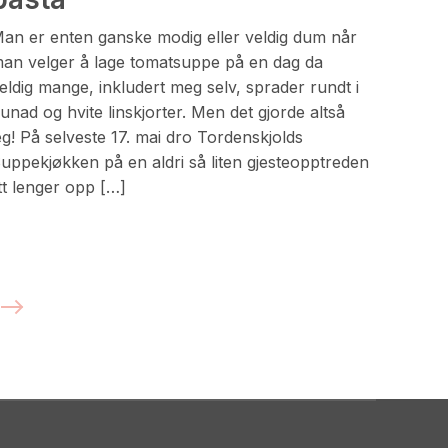
an er enten ganske modig eller veldig dum når
an velger å lage tomatsuppe på en dag da
eldig mange, inkludert meg selv, sprader rundt i
unad og hvite linskjorter. Men det gjorde altså
eg! På selveste 17. mai dro Tordenskjolds
uppekjøkken på en aldri så liten gjesteopptreden
itt lenger opp […]