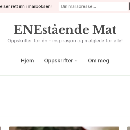
elser rett inn i mailboksen!
ENEstående Mat
Oppskrifter for én – inspirasjon og matglede for alle!
Hjem
Oppskrifter
Om meg