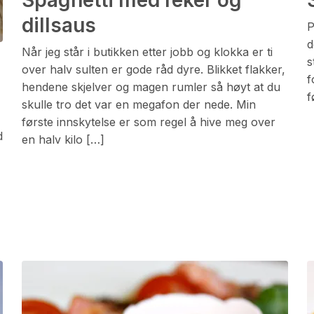
Spaghetti med reker og
dillsaus
P
d
Når jeg står i butikken etter jobb og klokka er ti
s
over halv sulten er gode råd dyre. Blikket flakker,
f
hendene skjelver og magen rumler så høyt at du
f
skulle tro det var en megafon der nede. Min
første innskytelse er som regel å hive meg over
d
en halv kilo […]