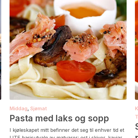
Middag
,
Sjømat
K
Pasta med laks og sopp
T
I kjøleskapet mitt befinner det seg til enhver tid et
LITE basisutvalg av matvarer: ost i skiver, kaviar