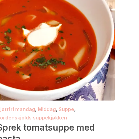
jøttfri mandag
,
Middag
,
Suppe
,
ordenskjolds suppekjøkken
Sprek tomatsuppe med
pasta