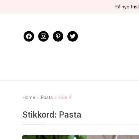
Få nye frist
facebook
instagram
pinterest
twitter
Home
»
Pasta
»
Side 4
Stikkord:
Pasta