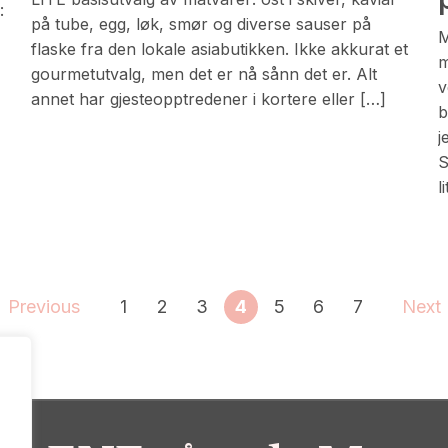
:
på tube, egg, løk, smør og diverse sauser på
M
flaske fra den lokale asiabutikken. Ikke akkurat et
m
gourmetutvalg, men det er nå sånn det er. Alt
v
annet har gjesteopptredener i kortere eller […]
b
j
S
l
Previous
1
2
3
4
5
6
7
Next