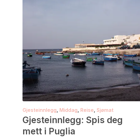
Gjesteinnlegg
,
Middag
,
Reise
,
Sjømat
Gjesteinnlegg: Spis deg
mett i Puglia