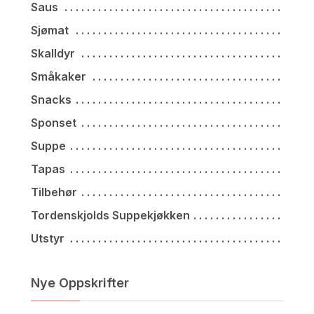
Saus
Sjømat
Skalldyr
Småkaker
Snacks
Sponset
Suppe
Tapas
Tilbehør
Tordenskjolds Suppekjøkken
Utstyr
Nye Oppskrifter