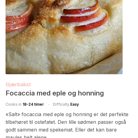
Gjærbakst
Focaccia med eple og honning
Cooks in
18-24 timer
Difficulty
Easy
«Salt» focaccia med eple og honning er det perfekte
tilbehøret til ostefatet. Den lille sødmen passer også
godt sammen med spekemat. Eller det kan bare
maules helt alene…