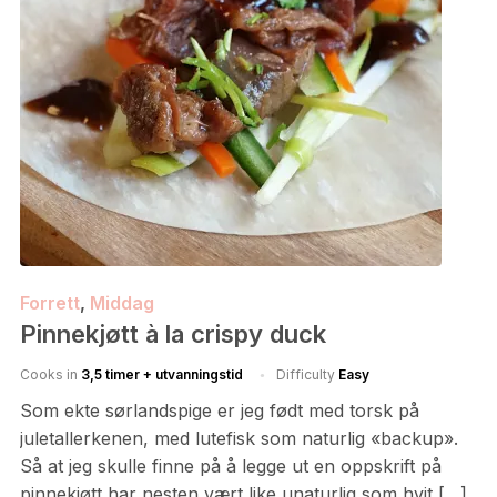
Forrett
,
Middag
Pinnekjøtt à la crispy duck
Cooks in
3,5 timer + utvanningstid
Difficulty
Easy
Som ekte sørlandspige er jeg født med torsk på
juletallerkenen, med lutefisk som naturlig «backup».
Så at jeg skulle finne på å legge ut en oppskrift på
pinnekjøtt har nesten vært like unaturlig som hvit […]