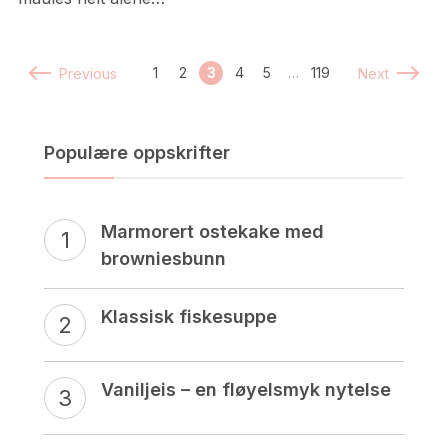
1
2
3
4
5
…
119
Previous
Next
Populære oppskrifter
Marmorert ostekake med
browniesbunn
Klassisk fiskesuppe
Vaniljeis – en fløyelsmyk nytelse