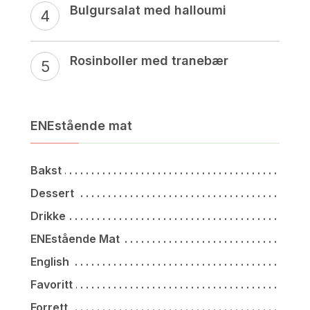
Bulgursalat med halloumi
Rosinboller med tranebær
ENEstående mat
Bakst
Dessert
Drikke
ENEstående Mat
English
Favoritt
Forrett