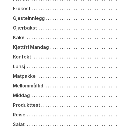
Frokost
Gjesteinnlegg
Gjærbakst
Kake
Kjøttfri Mandag
Konfekt
Lunsj
Matpakke
Mellommåltid
Middag
Produkttest
Reise
Salat