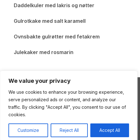
Daddelkuler med lakris og nøtter
Gulrotkake med salt karamell
Ovnsbakte gulrøtter med fetakrem
Julekaker med rosmarin
We value your privacy
We use cookies to enhance your browsing experience,
ENEstående Mat
serve personalized ads or content, and analyze our
traffic. By clicking "Accept All", you consent to our use of
cookies.
Copyright © 2026 ENEstående Mat
—
Gourmand
Customize
Reject All
Accept All
Theme
by
WPZOOM