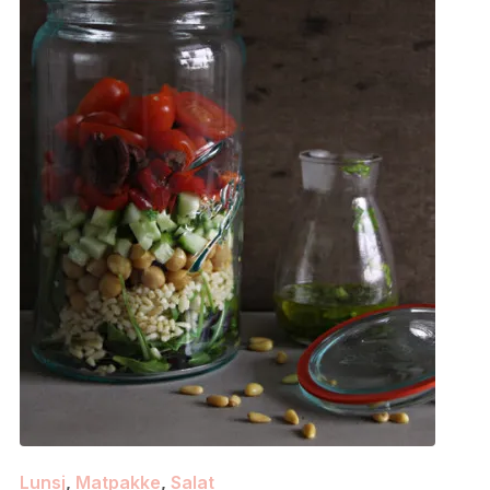
Lunsj
,
Matpakke
,
Salat