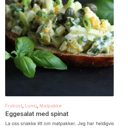
Frokost
,
Lunsj
,
Matpakke
Eggesalat med spinat
La oss snakke litt om matpakker. Jeg har heldigvis