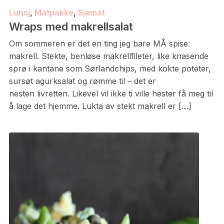
Lunsj
,
Matpakke
,
Sjømat
Wraps med makrellsalat
Om sommeren er det en ting jeg bare MÅ spise:
makrell. Stekte, benløse makrellfileter, like knasende
sprø i kantane som Sørlandchips, med kokte poteter,
sursøt agurksalat og rømme til – det er
nesten livretten. Likevel vil ikke ti ville hester få meg til
å lage det hjemme. Lukta av stekt makrell er […]