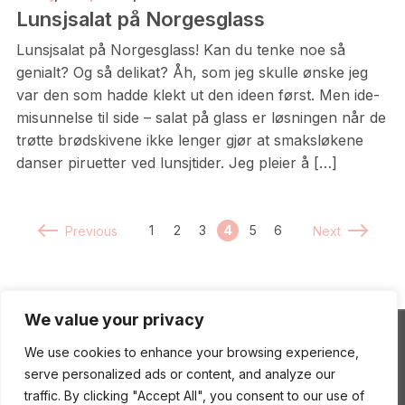
Lunsjsalat på Norgesglass
Lunsjsalat på Norgesglass! Kan du tenke noe så
genialt? Og så delikat? Åh, som jeg skulle ønske jeg
var den som hadde klekt ut den ideen først. Men ide-
misunnelse til side – salat på glass er løsningen når de
trøtte brødskivene ikke lenger gjør at smaksløkene
danser piruetter ved lunsjtider. Jeg pleier å […]
1
2
3
4
5
6
Previous
Next
We value your privacy
We use cookies to enhance your browsing experience,
ENEstående Mat
serve personalized ads or content, and analyze our
traffic. By clicking "Accept All", you consent to our use of