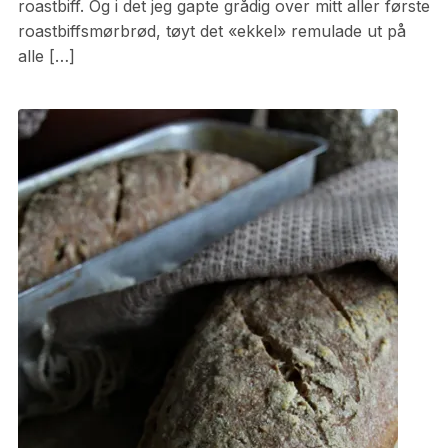
roastbiff. Og i det jeg gapte grådig over mitt aller første
roastbiffsmørbrød, tøyt det «ekkel» remulade ut på
alle […]