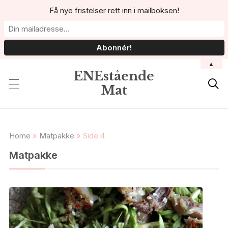
Få nye fristelser rett inn i mailboksen!
▲
ENEstående

Mat
Home
»
Matpakke
»
Side 4
Matpakke