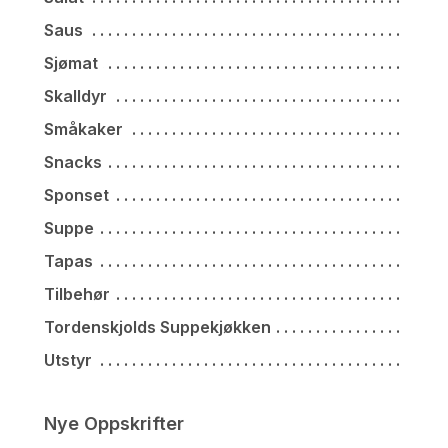
Saus
Sjømat
Skalldyr
Småkaker
Snacks
Sponset
Suppe
Tapas
Tilbehør
Tordenskjolds Suppekjøkken
Utstyr
Nye Oppskrifter