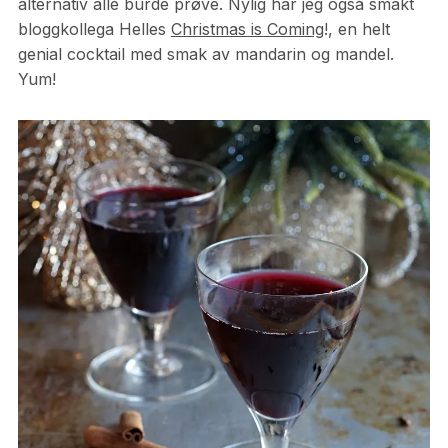
alternativ alle burde prøve. Nylig har jeg også smakt
bloggkollega Helles
Christmas is Coming
!, en helt
genial cocktail med smak av mandarin og mandel.
Yum!