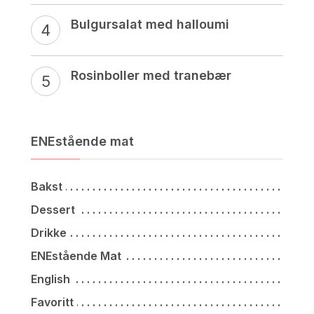
Bulgursalat med halloumi
Rosinboller med tranebær
ENEstående mat
Bakst
Dessert
Drikke
ENEstående Mat
English
Favoritt