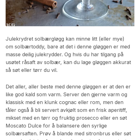
Julekrydret solbærgløgg kan minne litt (eller mye)
om solbærtoddy, bare at det i denne gløggen er med
masse deilig julekrydder. Og hvis du har tilgang på
usøtet råsaft av solbær, kan du lage gløggen akkurat
så søt eller tørr du vil.
Det aller, aller beste med denne gløggen er at den er
like god kald som varm. Server den gjerne varm og
klassisk med en klunk cognac eller rom, men den
tåler også å bli servert avkjølt som en frisk aperitiff,
mikset med en tørr og fruktig prosecco eller en søt
Moscato Dulce for å balansere den syrlige
solbærsaften. Prøv å blande med sitronbrus eller søt