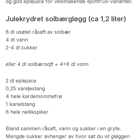
og god eplejuice for velsmakende «jomfru»-varianter.
Julekrydret solbærgløgg (ca 1,2 liter)
6 dl usøtet råsaft av solbær
4 dl vann
2-4 dl sukker
eller 4 dl solbærsaft + 4+6 dl vann
2 dl eplejuice
0,25 vaniljestang
4 hele kardemommefrø
1 kanelstang
6 hele nellikspiker
Bland sammen råsaft, vann og sukker i en gryte.
Mengde sukker avhenger av hvor søt du vil gløggen