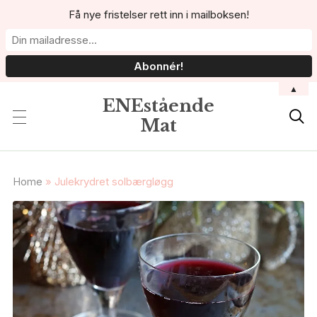
Få nye fristelser rett inn i mailboksen!
▲
ENEstående

Mat
Home
»
Julekrydret solbærgløgg