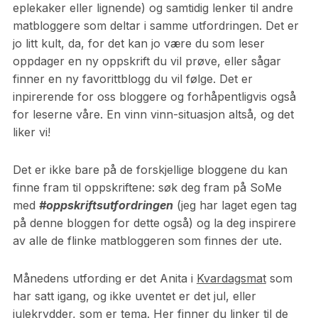
eplekaker eller lignende) og samtidig lenker til andre
matbloggere som deltar i samme utfordringen. Det er
jo litt kult, da, for det kan jo være du som leser
oppdager en ny oppskrift du vil prøve, eller sågar
finner en ny favorittblogg du vil følge. Det er
inpirerende for oss bloggere og forhåpentligvis også
for leserne våre. En vinn vinn-situasjon altså, og det
liker vi!
Det er ikke bare på de forskjellige bloggene du kan
finne fram til oppskriftene: søk deg fram på SoMe
med
#oppskriftsutfordringen
(jeg har laget egen tag
på denne bloggen for dette også) og la deg inspirere
av alle de flinke matbloggeren som finnes der ute.
Månedens utfording er det Anita i
Kvardagsmat
som
har satt igang, og ikke uventet er det jul, eller
julekrydder, som er tema. Her finner du linker til de