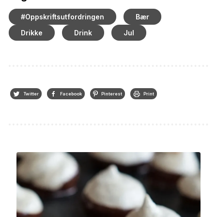
#oppskriftsutfordringen
Bær
Drikke
Drink
Jul
Twitter
Facebook
Pinterest
Print