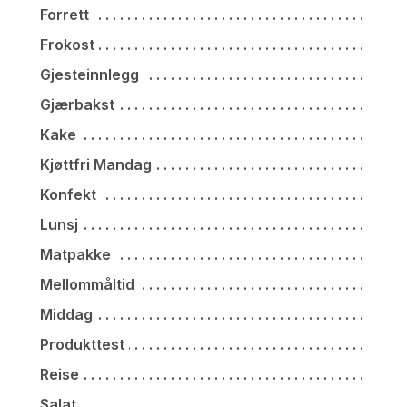
Forrett
Frokost
Gjesteinnlegg
Gjærbakst
Kake
Kjøttfri Mandag
Konfekt
Lunsj
Matpakke
Mellommåltid
Middag
Produkttest
Reise
Salat