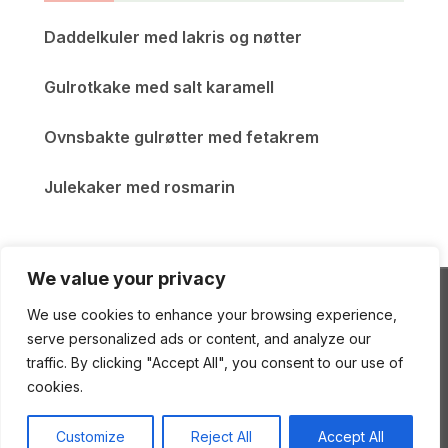
Daddelkuler med lakris og nøtter
Gulrotkake med salt karamell
Ovnsbakte gulrøtter med fetakrem
Julekaker med rosmarin
We value your privacy
We use cookies to enhance your browsing experience,
ENEstående Mat
serve personalized ads or content, and analyze our
traffic. By clicking "Accept All", you consent to our use of
cookies.
Copyright © 2026 ENEstående Mat
—
Gourmand
Customize
Reject All
Accept All
Theme
by
WPZOOM