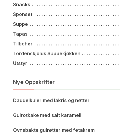
Snacks
Sponset
Suppe
Tapas
Tilbehør
Tordenskjolds Suppekjøkken
Utstyr
Nye Oppskrifter
Daddelkuler med lakris og nøtter
Gulrotkake med salt karamell
Ovnsbakte gulrøtter med fetakrem