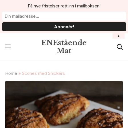
Få nye fristelser rett inn i mailboksen!
▲
ENEstående

Mat
Home
»
Scones med Snickers