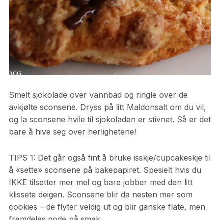
Smelt sjokolade over vannbad og ringle over de
avkjølte sconsene. Dryss på litt Maldonsalt om du vil,
og la sconsene hvile til sjokoladen er stivnet. Så er det
bare å hive seg over herlighetene!
TIPS 1: Det går også fint å bruke isskje/cupcakeskje til
å «sette» sconsene på bakepapiret. Spesielt hvis du
IKKE tilsetter mer mel og bare jobber med den litt
klissete deigen. Sconsene blir da nesten mer som
cookies – de flyter veldig ut og blir ganske flate, men
fremdeles gode på smak.