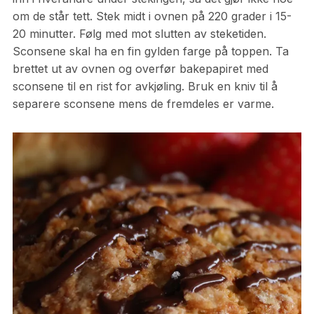
om de står tett. Stek midt i ovnen på 220 grader i 15-
20 minutter. Følg med mot slutten av steketiden.
Sconsene skal ha en fin gylden farge på toppen. Ta
brettet ut av ovnen og overfør bakepapiret med
sconsene til en rist for avkjøling. Bruk en kniv til å
separere sconsene mens de fremdeles er varme.