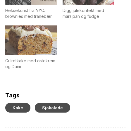
Heksekunst fra NYC:
Digg julekonfekt med
brownies med tranebær
marsipan og fudge
Gulrotkake med ostekrem
og Daim
Tags
Kake
Sjokolade