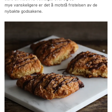
mye vanskeligere er det å motstå fristelsen av de
nybakte godsakene.