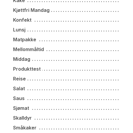
Kake
Kjøttfri Mandag
Konfekt
Lunsj
Matpakke
Mellommåltid
Middag
Produkttest
Reise
Salat
Saus
Sjømat
Skalldyr
Småkaker