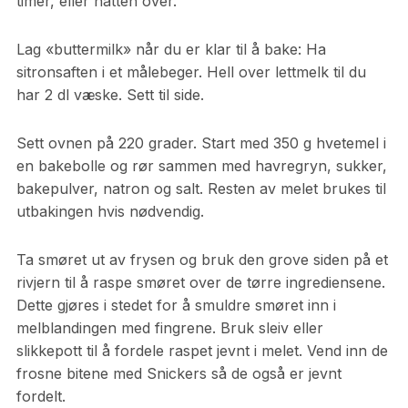
timer, eller natten over.
Lag «buttermilk» når du er klar til å bake: Ha
sitronsaften i et målebeger. Hell over lettmelk til du
har 2 dl væske. Sett til side.
Sett ovnen på 220 grader. Start med 350 g hvetemel i
en bakebolle og rør sammen med havregryn, sukker,
bakepulver, natron og salt. Resten av melet brukes til
utbakingen hvis nødvendig.
Ta smøret ut av frysen og bruk den grove siden på et
rivjern til å raspe smøret over de tørre ingrediensene.
Dette gjøres i stedet for å smuldre smøret inn i
melblandingen med fingrene. Bruk sleiv eller
slikkepott til å fordele raspet jevnt i melet. Vend inn de
frosne bitene med Snickers så de også er jevnt
fordelt.