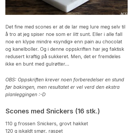
Det fine med scones er at de lar meg lure meg selv til
å tro at jeg spiser noe som er
litt
sunt. Eller i alle fall
noe en klype mindre «syndig» enn pain au chocolat
og kanelboller. Og i denne oppskriften har jeg faktisk
redusert kraftig på sukkeret. Men, det er fremdeles
ikke en bunt med gulrøtter…
OBS: Oppskriften krever noen forberedelser en stund
før bakingen, men resultatet er vel verd den ekstra
planleggingen :-D
Scones med Snickers (16 stk.)
110 g frossen Snickers, grovt hakket
120 g iskaldt smør, raspet