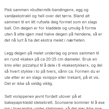
Pisk sammen «buttermilk-bandingen», egg og
vaniljeekstrakt og hell over det tørre. Bland alt
sammen til en litt rufsete deig formet som en slags
ball. Om deigen er for kladdete og umulig å forme
uten å sitte igjen med halve deigen på hendene, så er
det nå lurt å ha det ekstra melet i nærheten.
Legg deigen på melet underlag og press sammen til
en rund «kake» på ca 20-25 cm diameter. Bruk en
kniv eller pizzahjul til å dele i 8 «kakestykker», og del
så hvert stykke i to på tvers, sånn ca. Formen du er
ute etter er en slags «snipp» eller trekant, på et vis.
Det er ikke så veldig viktig.
Sett «snippene» jevnt fordelt utover på et
bakepapirkledd stekebrett. Sconsene kommer til å ese
inn i hverandre under stekingen, så det gjør ikke noe