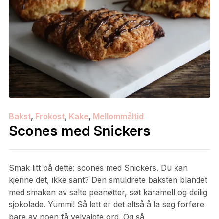
Bakst
,
Frokost
,
Kake
,
Mellommåltid
Scones med Snickers
Smak litt på dette: scones med Snickers. Du kan
kjenne det, ikke sant? Den smuldrete baksten blandet
med smaken av salte peanøtter, søt karamell og deilig
sjokolade. Yummi! Så lett er det altså å la seg forføre
bare av noen få velvalgte ord. Og så