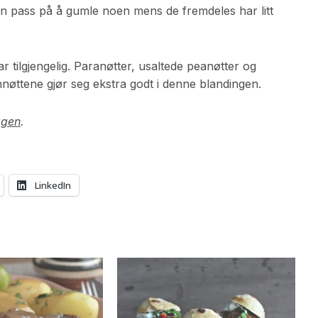
men pass på å gumle noen mens de fremdeles har litt
r tilgjengelig. Paranøtter, usaltede peanøtter og
øttene gjør seg ekstra godt i denne blandingen.
ggen
.
LinkedIn