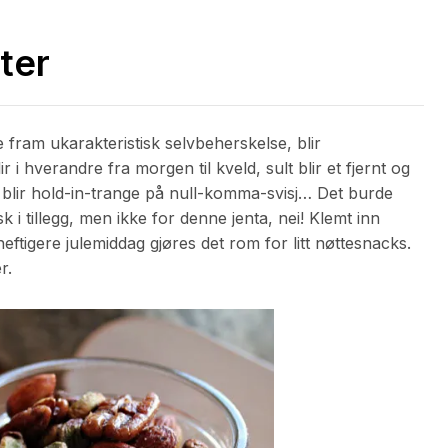
ter
 fram ukarakteristisk selvbeherskelse, blir
lir i hverandre fra morgen til kveld, sult blir et fjernt og
e blir hold-in-trange på null-komma-svisj… Det burde
k i tillegg, men ikke for denne jenta, nei! Klemt inn
eftigere julemiddag gjøres det rom for litt nøttesnacks.
r.