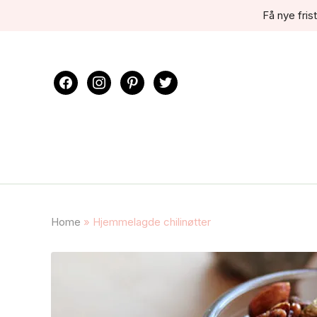
Få nye frist
facebook
instagram
pinterest
twitter
Home
»
Hjemmelagde chilinøtter