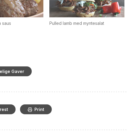
n saus
Pulled lamb med myntesalat
elige Gaver
rest
Print