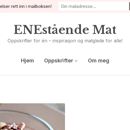
elser rett inn i mailboksen!
ENEstående Mat
Oppskrifter for én – inspirasjon og matglede for alle!
Hjem
Oppskrifter
Om meg