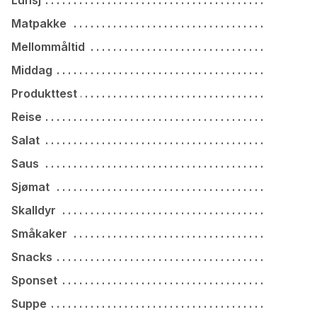
Lunsj
Matpakke
Mellommåltid
Middag
Produkttest
Reise
Salat
Saus
Sjømat
Skalldyr
Småkaker
Snacks
Sponset
Suppe