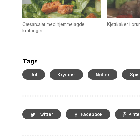
Cæsarsalat med hjemmelagde
Kjøttkaker i bru
krutonger
Tags
Jul
Krydder
Nøtter
Spis
Twitter
Facebook
Pinte