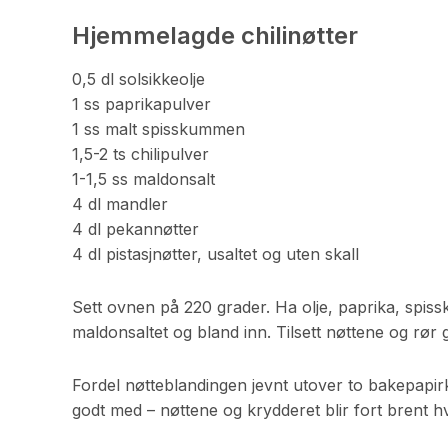
Hjemmelagde chilinøtter
0,5 dl solsikkeolje
1 ss paprikapulver
1 ss malt spisskummen
1,5-2 ts chilipulver
1-1,5 ss maldonsalt
4 dl mandler
4 dl pekannøtter
4 dl pistasjnøtter, usaltet og uten skall
Sett ovnen på 220 grader. Ha olje, paprika, spiss
maldonsaltet og bland inn. Tilsett nøttene og rør g
Fordel nøtteblandingen jevnt utover to bakepapirk
godt med – nøttene og krydderet blir fort brent hv