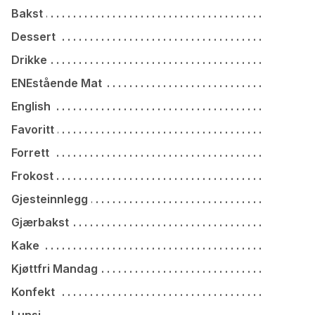
Bakst
Dessert
Drikke
ENEstående Mat
English
Favoritt
Forrett
Frokost
Gjesteinnlegg
Gjærbakst
Kake
Kjøttfri Mandag
Konfekt