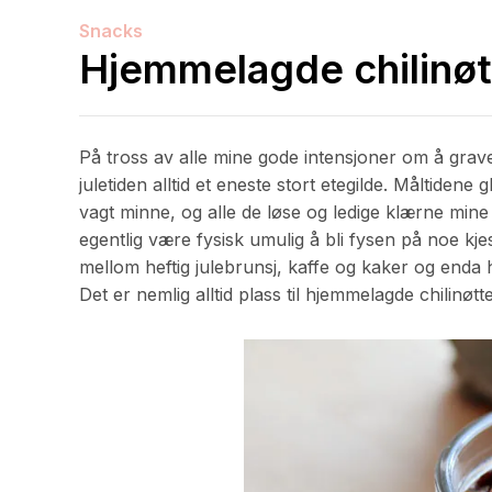
Snacks
Hjemmelagde chilinøt
På tross av alle mine gode intensjoner om å grave
juletiden alltid et eneste stort etegilde. Måltidene g
vagt minne, og alle de løse og ledige klærne min
egentlig være fysisk umulig å bli fysen på noe kjes
mellom heftig julebrunsj, kaffe og kaker og enda h
Det er nemlig alltid plass til hjemmelagde chilinøtte